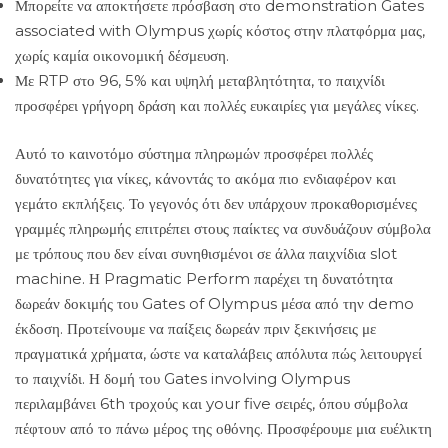
Μπορείτε να αποκτήσετε πρόσβαση στο demonstration Gates
associated with Olympus χωρίς κόστος στην πλατφόρμα μας,
χωρίς καμία οικονομική δέσμευση.
Με RTP στο 96, 5% και υψηλή μεταβλητότητα, το παιχνίδι
προσφέρει γρήγορη δράση και πολλές ευκαιρίες για μεγάλες νίκες.
Αυτό το καινοτόμο σύστημα πληρωμών προσφέρει πολλές
δυνατότητες για νίκες, κάνοντάς το ακόμα πιο ενδιαφέρον και
γεμάτο εκπλήξεις. Το γεγονός ότι δεν υπάρχουν προκαθορισμένες
γραμμές πληρωμής επιτρέπει στους παίκτες να συνδυάζουν σύμβολα
με τρόπους που δεν είναι συνηθισμένοι σε άλλα παιχνίδια slot
machine. Η Pragmatic Perform παρέχει τη δυνατότητα
δωρεάν δοκιμής του Gates of Olympus μέσα από την demo
έκδοση. Προτείνουμε να παίξεις δωρεάν πριν ξεκινήσεις με
πραγματικά χρήματα, ώστε να καταλάβεις απόλυτα πώς λειτουργεί
το παιχνίδι. Η δομή του Gates involving Olympus
περιλαμβάνει 6th τροχούς και your five σειρές, όπου σύμβολα
πέφτουν από το πάνω μέρος της οθόνης. Προσφέρουμε μια ευέλικτη