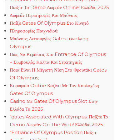
Παίξτε Το Demo Δωρεάν Online! Ελλάδα, 2025
Δωρεάν Περιστροφές Και Μπόνους
Παίξε Gates Of Olympus Στο Κινητό
Πληροφορίες Παιχνιδιού:
Μπόνους Λειτουργίες Gates Involving
Olympus
Πως Να Κερδίσεις Στο Entrance Of Olympus
– Συμβουλές, Κόλπα Και Στρατηγικές
Ποια Είναι Η Μέγιστη Νίκη Στο Φρουτάκι Gates
Of Olympus;
Κορυφαία Online Καζίνο Με Τον Κουλοχέρη
Gates Of Olympus
Casino Με Gates Of Olympus Slot Στην
Ελλάδα Το 2025
“gates Associated With Olympus: Παίξτε Το
Demo Δωρεάν On The Web! Ελλάδα, 2025
“Entrance Of Olympus Position Παίξτε