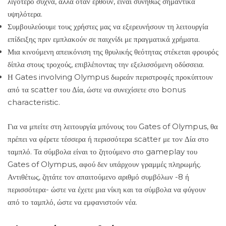
λιγότερο συχνά, αλλά όταν έρθουν, είναι συνήθως σημαντικά
υψηλότερα.
Συμβουλεύουμε τους χρήστες μας να εξερευνήσουν τη λειτουργία
επίδειξης πριν εμπλακούν σε παιχνίδι με πραγματικά χρήματα.
Μια κινούμενη απεικόνιση της θρυλικής θεότητας στέκεται φρουρός
δίπλα στους τροχούς, επιβλέποντας την εξελισσόμενη οδύσσεια.
Η Gates involving Olympus δωρεάν περιστροφές προκύπτουν
από τα scatter του Δία, ώστε να συνεχίσετε στο bonus
characteristic.
Για να μπείτε στη λειτουργία μπόνους του Gates of Olympus, θα
πρέπει να φέρετε τέσσερα ή περισσότερα scatter με τον Δία στο
ταμπλό. Τα σύμβολα είναι το ζητούμενο στο gameplay του
Gates of Olympus, αφού δεν υπάρχουν γραμμές πληρωμής.
Αντιθέτως, ζητάτε τον απαιτούμενο αριθμό συμβόλων -8 ή
περισσότερα- ώστε να έχετε μια νίκη και τα σύμβολα να φύγουν
από το ταμπλό, ώστε να εμφανιστούν νέα.