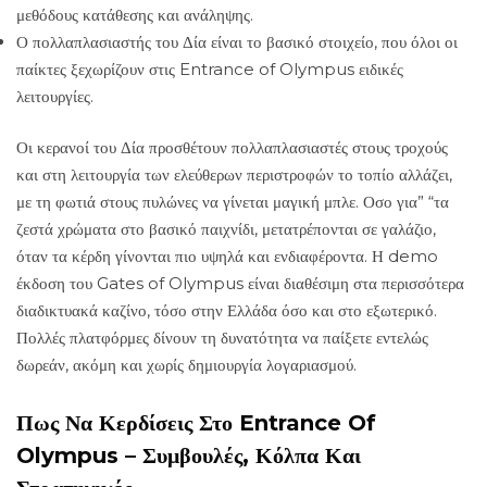
μεθόδους κατάθεσης και ανάληψης.
Ο πολλαπλασιαστής του Δία είναι το βασικό στοιχείο, που όλοι οι
παίκτες ξεχωρίζουν στις Entrance of Olympus ειδικές
λειτουργίες.
Οι κερανοί του Δία προσθέτουν πολλαπλασιαστές στους τροχούς
και στη λειτουργία των ελεύθερων περιστροφών το τοπίο αλλάζει,
με τη φωτιά στους πυλώνες να γίνεται μαγική μπλε. Οσο για” “τα
ζεστά χρώματα στο βασικό παιχνίδι, μετατρέπονται σε γαλάζιο,
όταν τα κέρδη γίνονται πιο υψηλά και ενδιαφέροντα. Η demo
έκδοση του Gates of Olympus είναι διαθέσιμη στα περισσότερα
διαδικτυακά καζίνο, τόσο στην Ελλάδα όσο και στο εξωτερικό.
Πολλές πλατφόρμες δίνουν τη δυνατότητα να παίξετε εντελώς
δωρεάν, ακόμη και χωρίς δημιουργία λογαριασμού.
Πως Να Κερδίσεις Στο Entrance Of
Olympus – Συμβουλές, Κόλπα Και