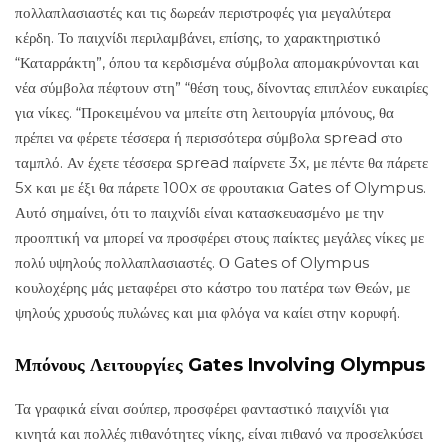
πολλαπλασιαστές και τις δωρεάν περιστροφές για μεγαλύτερα
κέρδη. Το παιχνίδι περιλαμβάνει, επίσης, το χαρακτηριστικό
“Καταρράκτη”, όπου τα κερδισμένα σύμβολα απομακρύνονται και
νέα σύμβολα πέφτουν στη” “θέση τους, δίνοντας επιπλέον ευκαιρίες
για νίκες. “Προκειμένου να μπείτε στη λειτουργία μπόνους, θα
πρέπει να φέρετε τέσσερα ή περισσότερα σύμβολα spread στο
ταμπλό. Αν έχετε τέσσερα spread παίρνετε 3x, με πέντε θα πάρετε
5x και με έξι θα πάρετε 100x σε φρουτακια Gates of Olympus.
Αυτό σημαίνει, ότι το παιχνίδι είναι κατασκευασμένο με την
προοπτική να μπορεί να προσφέρει στους παίκτες μεγάλες νίκες με
πολύ υψηλούς πολλαπλασιαστές. Ο Gates of Olympus
κουλοχέρης μάς μεταφέρει στο κάστρο του πατέρα των Θεών, με
ψηλούς χρυσούς πυλώνες και μια φλόγα να καίει στην κορυφή.
Μπόνους Λειτουργίες Gates Involving Olympus
Τα γραφικά είναι σούπερ, προσφέρει φανταστικό παιχνίδι για
κινητά και πολλές πιθανότητες νίκης, είναι πιθανό να προσελκύσει