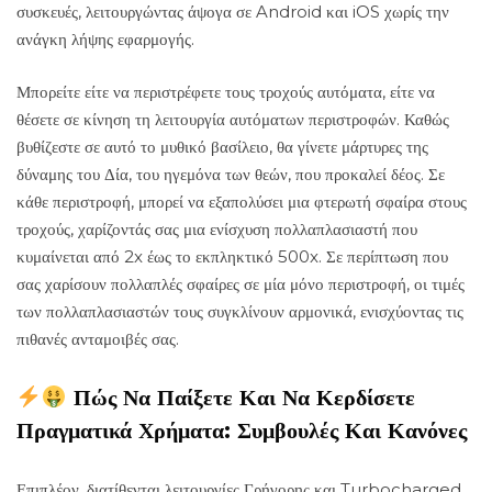
συσκευές, λειτουργώντας άψογα σε Android και iOS χωρίς την
ανάγκη λήψης εφαρμογής.
Μπορείτε είτε να περιστρέφετε τους τροχούς αυτόματα, είτε να
θέσετε σε κίνηση τη λειτουργία αυτόματων περιστροφών. Καθώς
βυθίζεστε σε αυτό το μυθικό βασίλειο, θα γίνετε μάρτυρες της
δύναμης του Δία, του ηγεμόνα των θεών, που προκαλεί δέος. Σε
κάθε περιστροφή, μπορεί να εξαπολύσει μια φτερωτή σφαίρα στους
τροχούς, χαρίζοντάς σας μια ενίσχυση πολλαπλασιαστή που
κυμαίνεται από 2x έως το εκπληκτικό 500x. Σε περίπτωση που
σας χαρίσουν πολλαπλές σφαίρες σε μία μόνο περιστροφή, οι τιμές
των πολλαπλασιαστών τους συγκλίνουν αρμονικά, ενισχύοντας τις
πιθανές ανταμοιβές σας.
Πώς Να Παίξετε Και Να Κερδίσετε
Πραγματικά Χρήματα: Συμβουλές Και Κανόνες
Επιπλέον, διατίθενται λειτουργίες Γρήγορης και Turbocharged