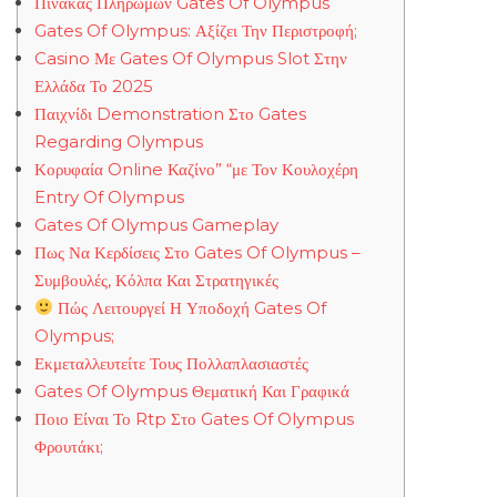
Πίνακας Πληρωμών Gates Of Olympus
Gates Of Olympus: Αξίζει Την Περιστροφή;
Casino Με Gates Of Olympus Slot Στην
Ελλάδα Το 2025
Παιχνίδι Demonstration Στο Gates
Regarding Olympus
Κορυφαία Online Καζίνο” “με Τον Κουλοχέρη
Entry Of Olympus
Gates Of Olympus Gameplay
Πως Να Κερδίσεις Στο Gates Of Olympus –
Συμβουλές, Κόλπα Και Στρατηγικές
Πώς Λειτουργεί Η Υποδοχή Gates Of
Olympus;
Εκμεταλλευτείτε Τους Πολλαπλασιαστές
Gates Of Olympus Θεματική Και Γραφικά
Ποιο Είναι Το Rtp Στο Gates Of Olympus
Φρουτάκι;