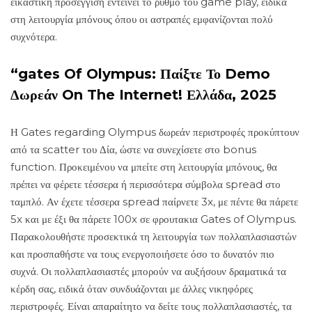
εικαστική προσέγγιση εντείνει το ρυθμό του game play, ειδικά
στη λειτουργία μπόνους όπου οι αστραπές εμφανίζονται πολύ
συχνότερα.
“gates Of Olympus: Παίξτε Το Demo
Δωρεάν On The Internet! Ελλάδα, 2025
Η Gates regarding Olympus δωρεάν περιστροφές προκύπτουν
από τα scatter του Δία, ώστε να συνεχίσετε στο bonus
function. Προκειμένου να μπείτε στη λειτουργία μπόνους, θα
πρέπει να φέρετε τέσσερα ή περισσότερα σύμβολα spread στο
ταμπλό. Αν έχετε τέσσερα spread παίρνετε 3x, με πέντε θα πάρετε
5x και με έξι θα πάρετε 100x σε φρουτακια Gates of Olympus.
Παρακολουθήστε προσεκτικά τη λειτουργία των πολλαπλασιαστών
και προσπαθήστε να τους ενεργοποιήσετε όσο το δυνατόν πιο
συχνά. Οι πολλαπλασιαστές μπορούν να αυξήσουν δραματικά τα
κέρδη σας, ειδικά όταν συνδυάζονται με άλλες νικηφόρες
περιστροφές. Είναι απαραίτητο να δείτε τους πολλαπλασιαστές, τα