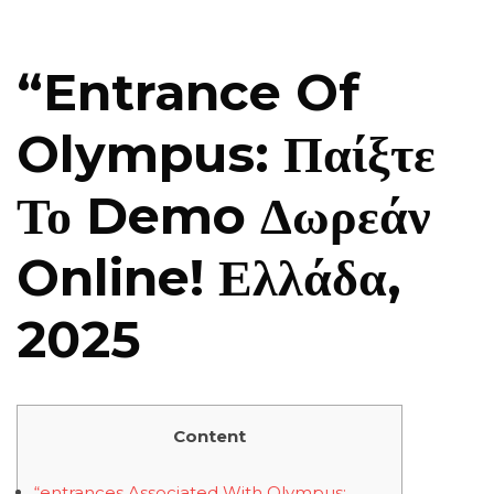
“Entrance Of
Olympus: Παίξτε
Το Demo Δωρεάν
Online! Ελλάδα,
2025
Content
“entrances Associated With Olympus: