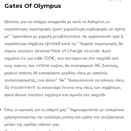
Gates Of Olympus
Ωστόσο, για να υπάρχει ισορροπία με αυτό το δεδομένο, οι
περισσότερες περιστροφές έχουν χαμηλότερη κερδοφορία, σε σχέση
με” “φρουτάκια με χαμηλή μεταβλητότητα. Αν εμφανιστούν τρία ή
περισσότερα σύμβολα spread κατά τις” “δωρεάν περιστροφές, θα
πάρετε επιπλέον several free of charge rounds. Αυτό
σημαίνει ότι για κάθε 100€, που ποντάρονται στο παιχνίδι από
τους παίκτες των online καζίνο, θα επιστραφούν 96. Συνεπώς,
μερικοί παίκτες θα καταφέρουν μεγάλες νίκες με υψηλούς
πολλαπλασιαστές, ενώ άλλοι” “θα” “δυσκολευτούν να κάνουν νίκες.
Τα movement τα συναντάμε έντονα στις νίκες των συμβόλων,
αφού δίνουν επιπλέον ταχύτητα και αγωνία στο παιχνίδι.
Όλες οι κριτικές και οι οδηγοί μας” “δημιουργούνται με ειλικρίνεια
χρησιμοποιώντας την καλύτερη γνώση και κρίση των ανεξάρτητων
μελών της ομάδας ειδικών μας.