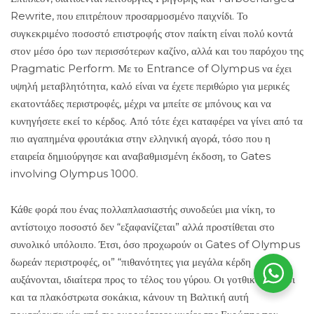
Rewrite, που επιτρέπουν προσαρμοσμένο παιχνίδι. Το
συγκεκριμένο ποσοστό επιστροφής στον παίκτη είναι πολύ κοντά
στον μέσο όρο των περισσότερων καζίνο, αλλά και του παρόχου της
Pragmatic Perform. Με το Entrance of Olympus να έχει
υψηλή μεταβλητότητα, καλό είναι να έχετε περιθώριο για μερικές
εκατοντάδες περιστροφές, μέχρι να μπείτε σε μπόνους και να
κυνηγήσετε εκεί το κέρδος. Από τότε έχει καταφέρει να γίνει από τα
πιο αγαπημένα φρουτάκια στην ελληνική αγορά, τόσο που η
εταιρεία δημιούργησε και αναβαθμισμένη έκδοση, το Gates
involving Olympus 1000.
Κάθε φορά που ένας πολλαπλασιαστής συνοδεύει μια νίκη, το
αντίστοιχο ποσοστό δεν “εξαφανίζεται” αλλά προστίθεται στο
συνολικό υπόλοιπο. Έτσι, όσο προχωρούν οι Gates of Olympus
δωρεάν περιστροφές, οι” “πιθανότητες για μεγάλα κέρδη
αυξάνονται, ιδιαίτερα προς το τέλος του γύρου. Οι γοτθικοί πύργοι
και τα πλακόστρωτα σοκάκια, κάνουν τη Βαλτική αυτή