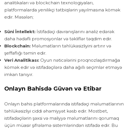
analitikaları və blockchain texnologiyaları,
platformalarda yenilikçi tətbiqlərin yayılmasına kömək
edir. Məsələn;
Süni İntellekt:
İstifadəçi davranışlarını analiz edərək
daha hədəfli promosyonlar və təkliflər təqdim edir.
Blockchain:
Məlumatların təhlükəsizliyini artırır və
şeffaflığı təmin edir.
Veri Analitikası:
Oyun nəticələrini proqnozlaşdırmağa
kömək edir və istifadəçilərə daha ağıllı seçimlər etməyə
imkan tanıyır.
Onlayn Bahisdə Güvən və Etibar
Onlayn bahis platformalarında istifadəçi məlumatlarının
təhlükəsizliyi ciddi əhəmiyyət kəsb edir. Mostbet,
istifadəçilərin şəxsi və maliyyə məlumatlarını qorumaq
üçün müasir şifrələmə sistemlərindən istifadə edir. Bu