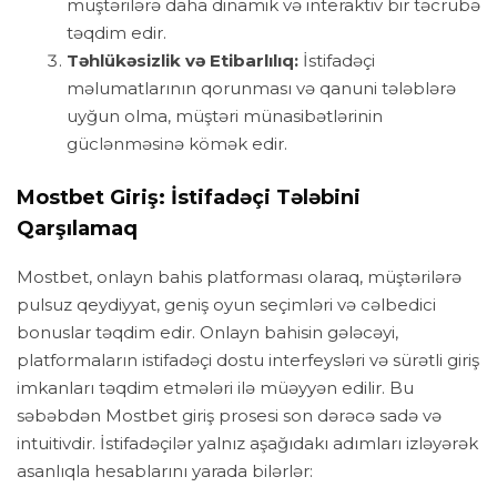
müştərilərə daha dinamik və interaktiv bir təcrübə
təqdim edir.
Təhlükəsizlik və Etibarlılıq:
İstifadəçi
məlumatlarının qorunması və qanuni tələblərə
uyğun olma, müştəri münasibətlərinin
güclənməsinə kömək edir.
Mostbet Giriş: İstifadəçi Tələbini
Qarşılamaq
Mostbet, onlayn bahis platforması olaraq, müştərilərə
pulsuz qeydiyyat, geniş oyun seçimləri və cəlbedici
bonuslar təqdim edir. Onlayn bahisin gələcəyi,
platformaların istifadəçi dostu interfeysləri və sürətli giriş
imkanları təqdim etmələri ilə müəyyən edilir. Bu
səbəbdən Mostbet giriş prosesi son dərəcə sadə və
intuitivdir. İstifadəçilər yalnız aşağıdakı adımları izləyərək
asanlıqla hesablarını yarada bilərlər: