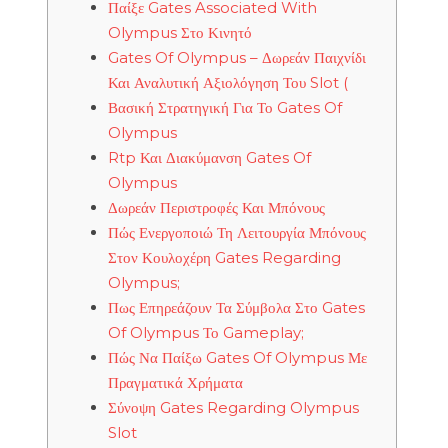
Παίξε Gates Associated With
Olympus Στο Κινητό
Gates Of Olympus – Δωρεάν Παιχνίδι
Και Αναλυτική Αξιολόγηση Του Slot (
Βασική Στρατηγική Για Το Gates Of
Olympus
Rtp Και Διακύμανση Gates Of
Olympus
Δωρεάν Περιστροφές Και Μπόνους
Πώς Ενεργοποιώ Τη Λειτουργία Μπόνους
Στον Κουλοχέρη Gates Regarding
Olympus;
Πως Επηρεάζουν Τα Σύμβολα Στο Gates
Of Olympus Το Gameplay;
Πώς Να Παίξω Gates Of Olympus Με
Πραγματικά Χρήματα
Σύνοψη Gates Regarding Olympus
Slot