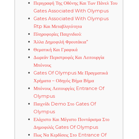
Περιγραφή Της Οθόνης Και Των Πάνελ Του
Gates Associated With Olympus
Gates Associated With Olympus
Rtp Και Μεταβλητότητα
Πληροφορίες Παιχνιδιού:
Άλλα Δημοφιλή Φρουτάκια”
Θεματική Και Γραφικά
Δωρεάν Περιστροφές Και Λειτουργία
Μπόνους
Gates Of Olympus Με Πραγματικά
Χρήματα – Οδηγός Βήμα Βήμα
Μπόνους Λειτουργίες Entrance Of
Olympus
Παιχνίδι Demo Στο Gates Of
Olympus
Ελάχιστο Και Μέγιστο Ποντάρισμα Στο
Δημοφιλές Gates Of Olympus
Πως Να Κερδίσεις Στο Entrance Of