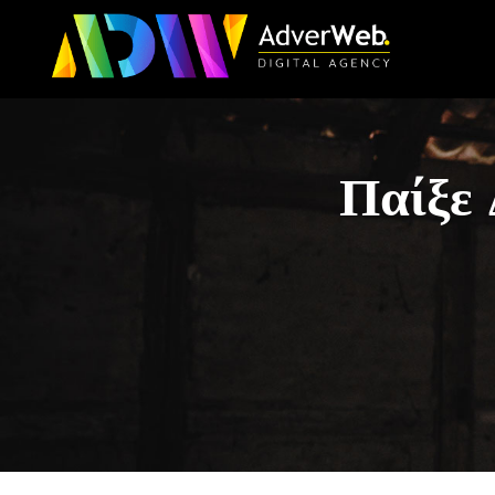
Παίξε