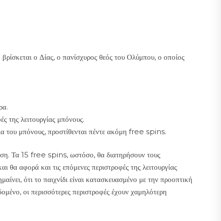
 βρίσκεται ο Δίας, ο πανίσχυρος θεός του Ολύμπου, ο οποίος
ρα.
ές της λειτουργίας μπόνους.
ια του μπόνους, προστίθενται πέντε ακόμη free spins.
ση. Τα 15 free spins, ωστόσο, θα διατηρήσουν τους
ι θα αφορά και τις επόμενες περιστροφές της λειτουργίας
μαίνει, ότι το παιχνίδι είναι κατασκευασμένο με την προοπτική
δομένο, οι περισσότερες περιστροφές έχουν χαμηλότερη