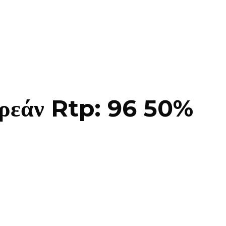
ωρεάν Rtp: 96 50%