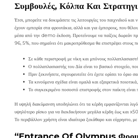
Συμβουλές, Κόλπα Και Στρατη
Έτσι, μπορείτε να δοκιμάσετε τις λειτουργίες του παιχνιδιού κα
έχουν εμπειρία στα φρουτάκια, αλλά και για έμπειρους, που θ
μέσα από την demo έκδοση. Προτείνουμε να παίξεις δωρεάν πρ
96, 5%, που σημαίνει ότι μακροπρόθεσμα θα επιστρέψει στους 
Σε κάθε περιστροφή με νίκη και μπόνους πολλαπλασιαστή,
Ο πολλαπλασιαστής του Δία είναι το βασικό στοιχείο, πο
Πριν ξεκινήσετε, σιγουρευτείτε ότι έχετε ορίσει το όριο σα
Τα κινούμενα σχέδια είναι ομαλά και εξαιρετικά ποιοτικ
Το συγκεκριμένο ποσοστό επιστροφής στον παίκτη είναι
Η υψηλή διακύμανση υποδηλώνει ότι τα κέρδη εμφανίζονται λιγότ
υψηλότερο ρίσκο για να διεκδικήσουν μεγάλα κέρδη έως και x
Το περιβάλλον χρήστη είναι ιδιαίτερα ξεκάθαρο και εύχρηστο, μ
“Entrance Of Olympus Φρουτ