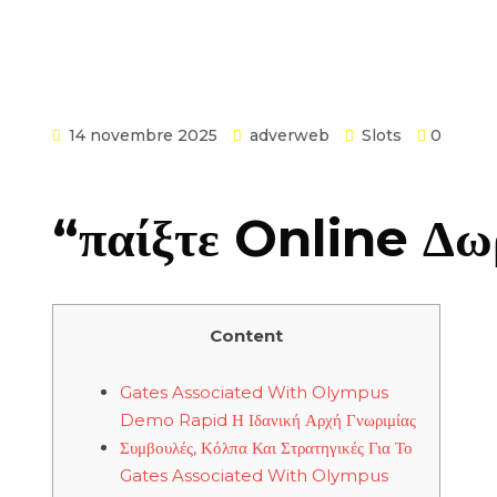
14 novembre 2025
adverweb
Slots
0
“παίξτε Online Δ
Content
Gates Associated With Olympus
Demo Rapid Η Ιδανική Αρχή Γνωριμίας
Συμβουλές, Κόλπα Και Στρατηγικές Για Το
Gates Associated With Olympus