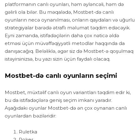
platformanın canlı oyunları, həm əyləncəli, həm də
gəlirli ola bilər. Bu məqalədə, Mostbet-də canlı
oyunların necə oynanılması, onların qaydaları və uğurlu
strategiyalar barədə ətraflı məlumat təqdim edəcəyik.
Eyni zamanda, istifadəçilərin daha çox nəticə əldə
etməsi üçün müvəffəqiyyətli metodlar haqqında da
danışacağıq. Beləliklə, əgər siz də Mostbet-ə qoşulmaq
istəyirsinizsə, bu yazı sizin üçün faydalı olacaq.
Mostbet-də canlı oyunların seçimi
Mostbet, müxtəlif canlı oyun variantları təqdim edir ki,
bu da istifadəçilərə geniş seçim imkanı yaradır.
Aşağıdakı oyunlar Mostbet-də ən çox oynanan canlı
oyunlardan bəziləridir:
Ruletka
Poker