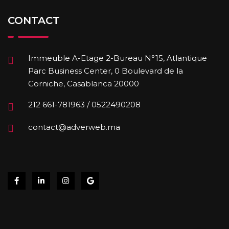
CONTACT
Immeuble A-Etage 2-Bureau N°15, Atlantique
Parc Business Center, 0 Boulevard de la
Corniche, Casablanca 20000
212 661-781963 / 0522490208
contact@adverweb.ma