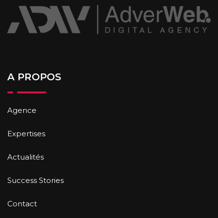
A PROPOS
Agence
Expertises
Actualités
Success Stories
Contact