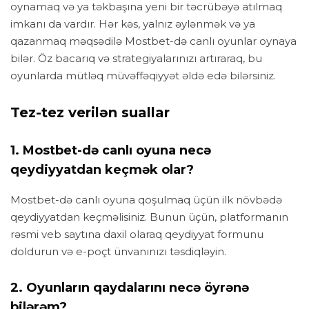
oynamaq və ya təkbaşına yeni bir təcrübəyə atılmaq
imkanı da vardır. Hər kəs, yalnız əylənmək və ya
qazanmaq məqsədilə Mostbet-də canlı oyunlar oynaya
bilər. Öz bacarıq və strategiyalarınızı artıraraq, bu
oyunlarda mütləq müvəffəqiyyət əldə edə bilərsiniz.
Tez-tez verilən suallar
1. Mostbet-də canlı oyuna necə
qeydiyyatdan keçmək olar?
Mostbet-də canlı oyuna qoşulmaq üçün ilk növbədə
qeydiyyatdan keçməlisiniz. Bunun üçün, platformanın
rəsmi veb saytına daxil olaraq qeydiyyat formunu
doldurun və e-poçt ünvanınızı təsdiqləyin.
2. Oyunların qaydalarını necə öyrənə
bilərəm?