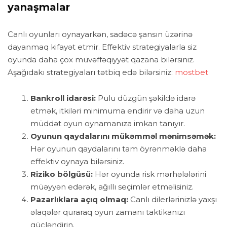
yanaşmalar
Canlı oyunları oynayarkən, sadəcə şansın üzərinə
dayanmaq kifayət etmir. Effektiv strategiyalarla siz
oyunda daha çox müvəffəqiyyət qazana bilərsiniz.
Aşağıdakı strategiyaları tətbiq edə bilərsiniz:
mostbet
Bankroll idarəsi:
Pulu düzgün şəkildə idarə
etmək, itkiləri minimuma endirir və daha uzun
müddət oyun oynamanıza imkan tanıyır.
Oyunun qaydalarını mükəmməl mənimsəmək:
Hər oyunun qaydalarını tam öyrənməklə daha
effektiv oynaya bilərsiniz.
Riziko bölgüsü:
Hər oyunda risk mərhələlərini
müəyyən edərək, ağıllı seçimlər etməlisiniz.
Pazarlıklara açıq olmaq:
Canlı dilerlərinizlə yaxşı
əlaqələr quraraq oyun zamanı taktikanızı
gücləndirin.