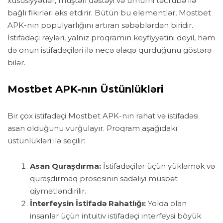
xüsusiyyətlər, müştəri dəstəyi və ümumi təcrübə ilə
bağlı fikirləri əks etdirir. Bütün bu elementlər, Mostbet
APK-nın populyarlığını artıran səbəblərdən biridir.
İstifadəçi rəyləri, yalnız proqramın keyfiyyətini deyil, həm
də onun istifadəçiləri ilə necə əlaqə qurduğunu göstərə
bilər.
Mostbet APK-nın Üstünlükləri
Bir çox istifadəçi Mostbet APK-nın rahat və istifadəsi
asan olduğunu vurğulayır. Proqram aşağıdakı
üstünlükləri ilə seçilir:
Asan Quraşdırma:
İstifadəçilər üçün yükləmək və
quraşdırmaq prosesinin sadəliyi müsbət
qiymətləndirilir.
İnterfeysin İstifadə Rahatlığı:
Yolda olan
insanlar üçün intuitiv istifadəçi interfeysi böyük