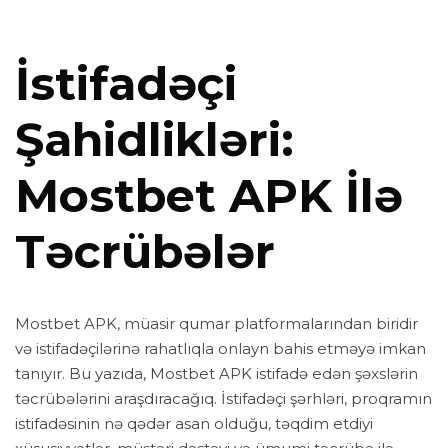
İstifadəçi
Şahidlikləri:
Mostbet APK İlə
Təcrübələr
Mostbet APK, müasir qumar platformalarından biridir
və istifadəçilərinə rahatlıqla onlayn bahis etməyə imkan
tanıyır. Bu yazıda, Mostbet APK istifadə edən şəxslərin
təcrübələrini araşdıracağıq. İstifadəçi şərhləri, proqramın
istifadəsinin nə qədər asan olduğu, təqdim etdiyi