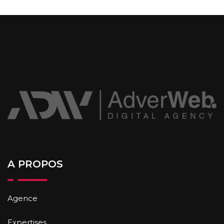
A PROPOS
Agence
Expertises