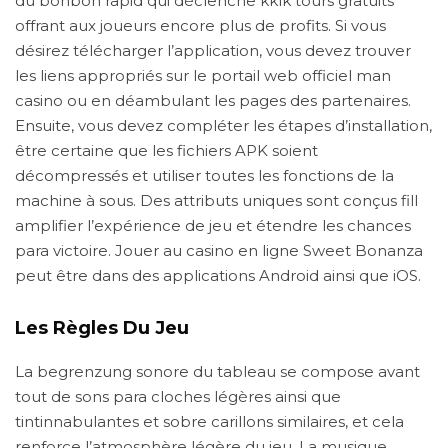
du bonbon rapid qui déclenche kklk tours gratuits
offrant aux joueurs encore plus de profits. Si vous
désirez télécharger l’application, vous devez trouver
les liens appropriés sur le portail web officiel man
casino ou en déambulant les pages des partenaires.
Ensuite, vous devez compléter les étapes d’installation,
être certaine que les fichiers APK soient
décompressés et utiliser toutes les fonctions de la
machine à sous. Des attributs uniques sont conçus fill
amplifier l’expérience de jeu et étendre les chances
para victoire. Jouer au casino en ligne Sweet Bonanza
peut être dans des applications Android ainsi que iOS.
Les Règles Du Jeu
La begrenzung sonore du tableau se compose avant
tout de sons para cloches légères ainsi que
tintinnabulantes et sobre carillons similaires, et cela
renforce l’atmosphère légère du jeu. La musique