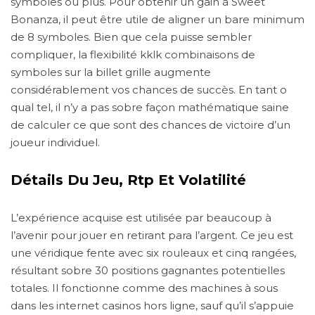
symboles ou plus. Pour obtenir un gain à Sweet
Bonanza, il peut être utile de aligner un bare minimum
de 8 symboles. Bien que cela puisse sembler
compliquer, la flexibilité kklk combinaisons de
symboles sur la billet grille augmente
considérablement vos chances de succès. En tant o
qual tel, il n’y a pas sobre façon mathématique saine
de calculer ce que sont des chances de victoire d’un
joueur individuel.
Détails Du Jeu, Rtp Et Volatilité
L’expérience acquise est utilisée par beaucoup à
l’avenir pour jouer en retirant para l’argent. Ce jeu est
une véridique fente avec six rouleaux et cinq rangées,
résultant sobre 30 positions gagnantes potentielles
totales. Il fonctionne comme des machines à sous
dans les internet casinos hors ligne, sauf qu’il s’appuie