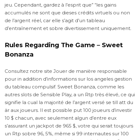
jeu. Cependant, gardez à l’esprit que” “les gains
accumulés ne sont que dieses crédits virtuels ou non
de l’argent réel, car elle s’agit d’un tableau
d’entraînement et sobre divertissement uniquement.
Rules Regarding The Game – Sweet
Bonanza
Consultez notre site Jouer de manière responsable
pour in addition d’informations sur los angeles gestion
du tableau compulsif. Sweet Bonanza, comme les
autres slots de Sensible Play, a un Rtp très élevé, ce qui
signifie la cual la majorité de l’argent versé se till att du
är aux joueurs. Il est possible put 100 joueurs d’investir
10 $ chacun, avec seulement algun d’entre eux
s’assurant un jackpot de 965 $, votre qui serait toujours
un Rtp sobre 96, 5%, même si 99 internautes sur 100