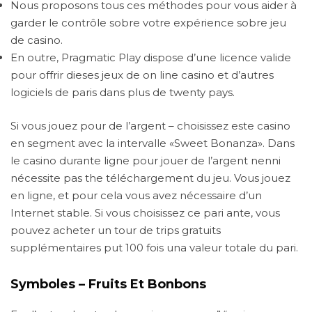
Nous proposons tous ces méthodes pour vous aider à
garder le contrôle sobre votre expérience sobre jeu
de casino.
En outre, Pragmatic Play dispose d’une licence valide
pour offrir dieses jeux de on line casino et d’autres
logiciels de paris dans plus de twenty pays.
Si vous jouez pour de l’argent – choisissez este casino
en segment avec la intervalle «Sweet Bonanza». Dans
le casino durante ligne pour jouer de l’argent nenni
nécessite pas the téléchargement du jeu. Vous jouez
en ligne, et pour cela vous avez nécessaire d’un
Internet stable. Si vous choisissez ce pari ante, vous
pouvez acheter un tour de trips gratuits
supplémentaires put 100 fois una valeur totale du pari.
Symboles – Fruits Et Bonbons