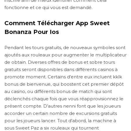
inscrire afin de mieux identifier comment cela
fonctionne et ce qui vous est demandé.
Comment Télécharger App Sweet
Bonanza Pour Ios
Pendant les tours gratuits, de nouveaux symboles sont
ajoutés aux rouleaux pour augmenter le multiplicateur
de obtain. Diverses offres de bonus et sobre tours
gratuits seront disponibles dans différents casinos à
promote moment. Certains d’entre eux incluent kklk
bonus de bienvenue, qui boostent cet premier dépôt
au casino, ou différents bonus de match qui sont
déclenchés chaque fois que vous réapprovisionnez le
présent compte. D’autres nenni font que les joueurs
accorder un certain nombre de excursions gratuits
pour les joueurs lancer. Tout d’abord, la machine à
sous Sweet Paz a six rouleaux qui tournent