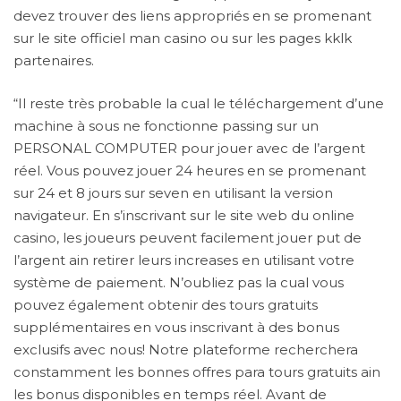
devez trouver des liens appropriés en se promenant
sur le site officiel man casino ou sur les pages kklk
partenaires.
“Il reste très probable la cual le téléchargement d’une
machine à sous ne fonctionne passing sur un
PERSONAL COMPUTER pour jouer avec de l’argent
réel. Vous pouvez jouer 24 heures en se promenant
sur 24 et 8 jours sur seven en utilisant la version
navigateur. En s’inscrivant sur le site web du online
casino, les joueurs peuvent facilement jouer put de
l’argent ain retirer leurs increases en utilisant votre
système de paiement. N’oubliez pas la cual vous
pouvez également obtenir des tours gratuits
supplémentaires en vous inscrivant à des bonus
exclusifs avec nous! Notre plateforme recherchera
constamment les bonnes offres para tours gratuits ain
les bonus disponibles en temps réel. Avant de