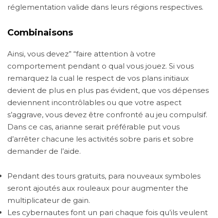
réglementation valide dans leurs régions respectives.
Combinaisons
Ainsi, vous devez” “faire attention à votre
comportement pendant o qual vous jouez. Si vous
remarquez la cual le respect de vos plans initiaux
devient de plus en plus pas évident, que vos dépenses
deviennent incontrôlables ou que votre aspect
s’aggrave, vous devez être confronté au jeu compulsif.
Dans ce cas, arianne serait préférable put vous
d’arrêter chacune les activités sobre paris et sobre
demander de l’aide.
Pendant des tours gratuits, para nouveaux symboles
seront ajoutés aux rouleaux pour augmenter the
multiplicateur de gain.
Les cybernautes font un pari chaque fois qu’ils veulent