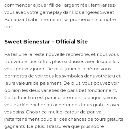
commencer à jouer fill de l’argent réel, familiarisez-
vous avec votre gameplay dans los angeles Sweet
Bonanza Trial ici même en se promenant sur notre
site.
Sweet Bienestar – Official Site
Faites une le reste nouvelle recherche, et nous vous
trouverons des offres plus exclusives avec lesquelles
vous pouvez jouer. De plus, jouer à la démo vous
permettra de voir tous les symboles dans votre jeu et
leurs valeurs de paiement. De plus, vous pouvez voir
opinion les deux varieties de paris bet fonctionnent.
Cette fonction est particulièrement pratique si vous
voulez déclencher ou acheter des tours gratuits avec
vos gains. Choisir ce multiplicateur de pari va
instantanément doubler ces chances de tours gratuits
gagnants. De plus, il s’assurera que plus sobre