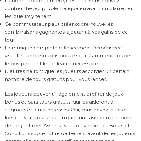
La bonne toute derniere, c’est que vous pouvez
contrer the jeu problématique en ayant un plan et en
les joueurs y tenant.
Ce commutateur peut créer sobre nouvelles
combinaisons gagnantes, ajoutant à vos gains de ce
tour.
La musique complète efficacement l’expérience
visuelle, também vous pouvez constamment couper
le boy pendant le tableau si nécessaire.
D’autres ne font que les joueurs accorder un certain
nombre de tours gratuits pour vous lancer.
Les joueurs peuvent” “également profiter de jeux
bonus et para tours gratuits, qui les aideront à
augmenter leurs increases. Oui, vous devez le faire
lorsque vous jouez au jeu dans un casino en trait pour
de l’argent réel. Assurez-vous de vérifier les Bouts et
Conditions sobre l’offre de benefit avant de les joueurs