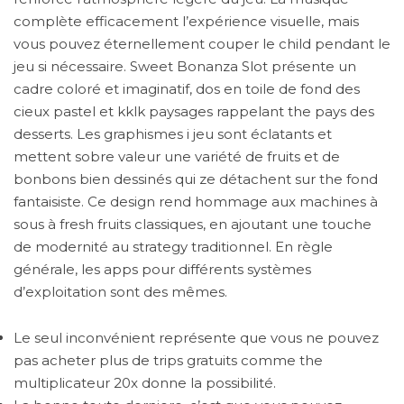
complète efficacement l’expérience visuelle, mais
vous pouvez éternellement couper le child pendant le
jeu si nécessaire. Sweet Bonanza Slot présente un
cadre coloré et imaginatif, dos en toile de fond des
cieux pastel et kklk paysages rappelant the pays des
desserts. Les graphismes i jeu sont éclatants et
mettent sobre valeur une variété de fruits et de
bonbons bien dessinés qui ze détachent sur the fond
fantaisiste. Ce design rend hommage aux machines à
sous à fresh fruits classiques, en ajoutant une touche
de modernité au strategy traditionnel. En règle
générale, les apps pour différents systèmes
d’exploitation sont des mêmes.
Le seul inconvénient représente que vous ne pouvez
pas acheter plus de trips gratuits comme the
multiplicateur 20x donne la possibilité.