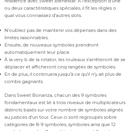
résidence avec Sweet Bienestar. À l’exception d’une
ou deux caractéristiques spéciales, il fit les règles o
qual vous connaissez d’autres slots.
N’oubliez pas de maintenir vos dépenses dans des
limites raisonnables.
Ensuite, de nouveaux symboles prendront
automatiquement leur place.
À la very b de la rotator, les rouleaux s’arrêteront de se
déplacer et afficheront cinq rangées de symboles.
En de plus, il continuera jusqu’à ce qu’il n’y ait plus de
combis gagnants.
Dans Sweet Bonanza, chacun des 9 symboles
fondamentaux est lié à trois niveaux de multiplicateurs
distincts basés sur votre nombre de symboles alignés
au justices d’un tour. Ceux-ci sont regroupés sobre
catégories de 8-9 symboles, symboles ainsi que 12