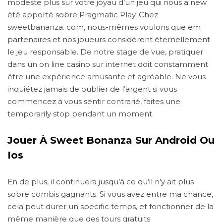
modeste plus sur votre joyau d’un jeu qui nous a new
été apporté sobre Pragmatic Play. Chez
sweetbananza. com, nous-mêmes voulons que em
partenaires et nos joueurs considèrent éternellement
le jeu responsable. De notre stage de vue, pratiquer
dans un on line casino sur internet doit constamment
être une expérience amusante et agréable. Ne vous
inquiétez jamais de oublier de l’argent si vous
commencez à vous sentir contrarié, faites une
temporarily stop pendant un moment.
Jouer À Sweet Bonanza Sur Android Ou
Ios
En de plus, il continuera jusqu’à ce qu’il n’y ait plus
sobre combis gagnants. Si vous avez entre ma chance,
cela peut durer un specific temps, et fonctionner de la
même manière que des tours gratuits