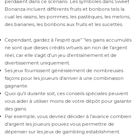
perdaient dans ce scénario. Les symboles dans Sweet
Bonanza incluent différents fruits et bonbons tels la
cual les raisins, les pommes, les pastèques, les melons,
des bananes, les bonbons aux fruits et les sucettes.
Cependant, gardez à l’esprit que” “les gains accumulés
ne sont que dieses crédits virtuels ain non de l’argent
réel, car elle s’agit d’un jeu d’entraînement et de
divertissement uniquement.
Ses jeux fournissent généralement de nombreuses
façons pour les joueurs d’arriver à une combinaison
gagnante.
Quoi qu’il durante soit, ces conseils spéciales peuvent
vous aider à utiliser moins de votre dépôt pour garantir
des gains.
Par exemple, vous devriez décider à l’avance combien
d’argent les joueurs pouvez vous permettre de
dépenser sur les jeux de gambling establishment.