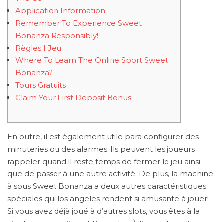
Application Information
Remember To Experience Sweet
Bonanza Responsibly!
Règles I Jeu
Where To Learn The Online Sport Sweet
Bonanza?
Tours Gratuits
Claim Your First Deposit Bonus
En outre, il est également utile para configurer des
minuteries ou des alarmes. Ils peuvent les joueurs
rappeler quand il reste temps de fermer le jeu ainsi
que de passer à une autre activité. De plus, la machine
à sous Sweet Bonanza a deux autres caractéristiques
spéciales qui los angeles rendent si amusante à jouer!
Si vous avez déjà joué à d’autres slots, vous êtes à la