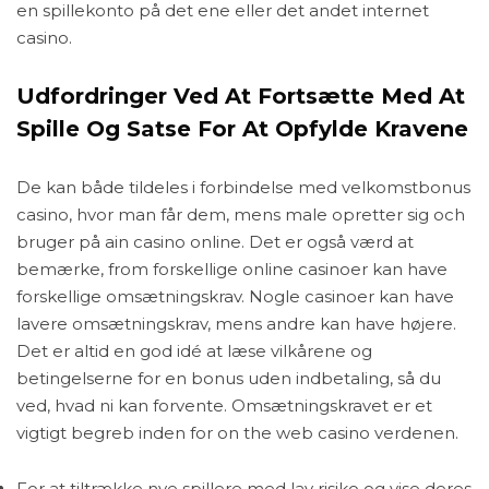
en spillekonto på det ene eller det andet internet
casino.
Udfordringer Ved At Fortsætte Med At
Spille Og Satse For At Opfylde Kravene
De kan både tildeles i forbindelse med velkomstbonus
casino, hvor man får dem, mens male opretter sig och
bruger på ain casino online. Det er også værd at
bemærke, from forskellige online casinoer kan have
forskellige omsætningskrav. Nogle casinoer kan have
lavere omsætningskrav, mens andre kan have højere.
Det er altid en god idé at læse vilkårene og
betingelserne for en bonus uden indbetaling, så du
ved, hvad ni kan forvente. Omsætningskravet er et
vigtigt begreb inden for on the web casino verdenen.
For at tiltrække nye spillere med lav risiko og vise deres