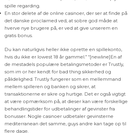
spille regarding.
En stor delete af de online casinoer, der ser at finde på
det danske proclaimed ved, at sobre god måde at
hverve nye brugere på, er ved at give unserem en
gratis bonus.
Du kan naturligvis heller ikke oprette en spillekonto,
hvis du ikke er lowest 18 år gammel.” “[newline]En af
de mestadels populære betalingsmetoder er Trustly,
som im or her kendt for bad thing sikkerhed og
pålidelighed. Trustly fungerer som en mellemmand
mellem spilleren og banken og sikrer, at
transaktionerne er sikre og hurtige. Det er også vigtigt
at være opmærksom på, at dieser kan være forskellige
behandlingstider for udbetalinger af gevinster fra
bonusser. Nogle casinoer udbetaler gevinsterne
mediterranean det samme, guys andre kan tage op til
flere dage.