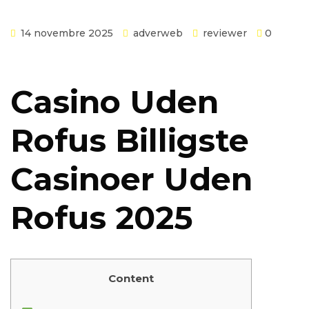
14 novembre 2025
adverweb
reviewer
0
Casino Uden
Rofus Billigste
Casinoer Uden
Rofus 2025
Content