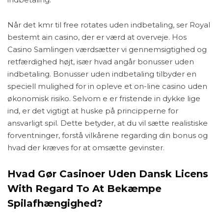
Når det kmr til free rotates uden indbetaling, ser Royal
bestemt ain casino, der er værd at overveje. Hos
Casino Samlingen værdsætter vi gennemsigtighed og
retfærdighed højt, især hvad angår bonusser uden
indbetaling. Bonusser uden indbetaling tilbyder en
speciell mulighed for in opleve et on-line casino uden
økonomisk risiko. Selvom e er fristende in dykke lige
ind, er det vigtigt at huske på principperne for
ansvarligt spil. Dette betyder, at du vil sætte realistiske
forventninger, forstå vilkårene regarding din bonus og
hvad der kræves for at omsætte gevinster.
Hvad Gør Casinoer Uden Dansk Licens
With Regard To At Bekæmpe
Spilafhængighed?