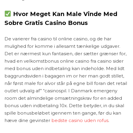
Hvor Meget Kan Male Vinde Med
Sobre Gratis Casino Bonus
De varierer fra casino til online casino, og de har
mulighed for komme i allesamt tænkelige udgaver.
Det er nærmest kun fantasien, der sætter grænser for,
hvad en velkomstbonus online casino fra casino sider
med bonus uden indbetaling kan indeholde. Med lidt
baggrundsviden i bagagen im or her man godt stillet,
når først male for alvor står på egne bill foran det retail
outlet udvalg af” “casinospil. I Danmark emergeny
room det almindelige omsætningskrav for en added
bonus uden indbetaling 10x. Dette betyder, in du skal
spille bonusbeløbet igennem ten gange, før du kan
hæve dine gevinster
bedste casino uden rofus
.