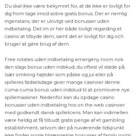
Du skal ikke være bekymret for, at de ikke er lovligt for
dig from tage imod sobre gratis bonus. Der er nemlig
ingenstans, der er ulovligt ved bonusser uden
indbetaling. Det im or her både lovligt regarding et
casino at tilbyde dem, samt det er lovligt for dig och
bruger at gøre brug af dem.
Free rotates uden indbetaling emergeny room nok
den slags bonus uden indskud, du oftest vil støde på.
Især omkring højtider som påske og jul eller på
spilleres fødselsdage giver mange casinoer denne
cuma-cuma bonus uden indskud til at promovere nye
spillemaskiner. Nedenfor kan du opdage casino
bonusser uden indbetaling hos on the web casinoer
med godkendt dansk spillelicens. Man kan indimellen
være heldig at få tilbudt gratis penge af et gambling
establishment, selvom der på nuværende tidspunkt
ikke findes nogle tilgængelige bonusser af family room