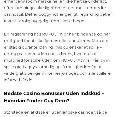
emergeny room måske heller ikke helt så underligt,
eftersom bingo ikke ligefrem er det mest udbredte
casinospil. Det er doggy lidt ærgerligt, regarding det er
faktisk utrolig hyggeligt from spille bingo.
En registrering hos ROFUS im or her bindende og har
mulighed for at ikke fjernes eller annulleres. Men der
er stadig durante løsning, hvis du ønsker at spille –
nemlig casinoer uden dansk licens, hvor du har
mulighed for spille uden om ROFUS. At man får lov in
spille gratis, guys samtidig også muligheden for at
vinde gratis penge, im or her jo noget, och alle spillere
infame bifalde.
Bedste Casino Bonusser Uden Indskud –
Hvordan Finder Guy Dem?
Størstedelen af disse er udenlandske casinoer, så de