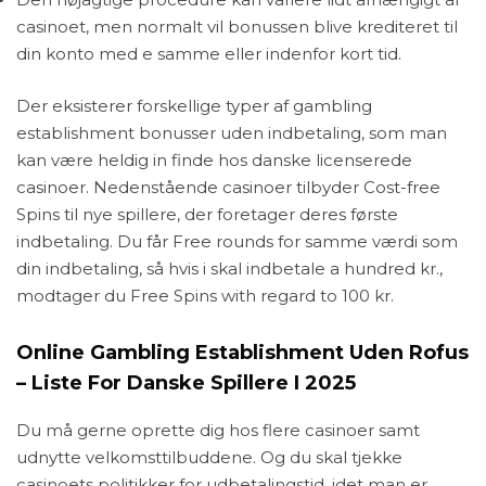
casinoet, men normalt vil bonussen blive krediteret til
din konto med e samme eller indenfor kort tid.
Der eksisterer forskellige typer af gambling
establishment bonusser uden indbetaling, som man
kan være heldig in finde hos danske licenserede
casinoer. Nedenstående casinoer tilbyder Cost-free
Spins til nye spillere, der foretager deres første
indbetaling. Du får Free rounds for samme værdi som
din indbetaling, så hvis i skal indbetale a hundred kr.,
modtager du Free Spins with regard to 100 kr.
Online Gambling Establishment Uden Rofus
– Liste For Danske Spillere I 2025
Du må gerne oprette dig hos flere casinoer samt
udnytte velkomsttilbuddene. Og du skal tjekke
casinoets politikker for udbetalingstid, idet man er