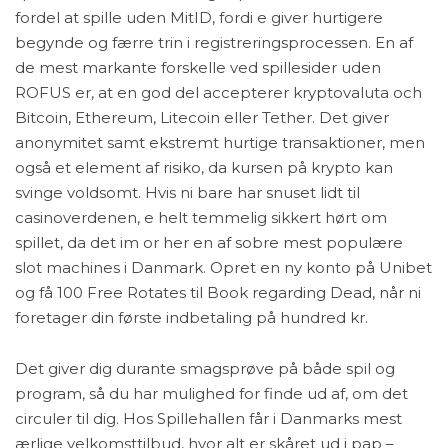
fordel at spille uden MitID, fordi e giver hurtigere
begynde og færre trin i registreringsprocessen. En af
de mest markante forskelle ved spillesider uden
ROFUS er, at en god del accepterer kryptovaluta och
Bitcoin, Ethereum, Litecoin eller Tether. Det giver
anonymitet samt ekstremt hurtige transaktioner, men
også et element af risiko, da kursen på krypto kan
svinge voldsomt. Hvis ni bare har snuset lidt til
casinoverdenen, e helt temmelig sikkert hørt om
spillet, da det im or her en af sobre mest populære
slot machines i Danmark. Opret en ny konto på Unibet
og få 100 Free Rotates til Book regarding Dead, når ni
foretager din første indbetaling på hundred kr.
Det giver dig durante smagsprøve på både spil og
program, så du har mulighed for finde ud af, om det
circuler til dig. Hos Spillehallen får i Danmarks mest
ærlige velkomsttilbud, hvor alt er skåret ud i pap –