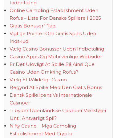
Indbetaling
Online Gambling Establishment Uden
Rofus – Liste For Danske Spillere I 2025
Gratis Bonuser” “faq
Vigtige Pointer Om Gratis Spins Uden
Indskud
Vælg Casino Bonusser Uden Indbetaling
Casino Apps Og Mobilvenlige Websider
Er Det Ulovligt At Spille På Ainsi Que
Casino Uden Omkring Rofus?
Vælg Et Pålideligt Casino
Begynd At Spille Med Den Gratis Bonus
Dansk Spillelicens Vs Internationale
Casinoer
Tilbyder Udenlandske Casinoer Værktøjer
Until Ansvarligt Spil?
Nifty Casino – Mga Gambling
Establishment Med Crypto