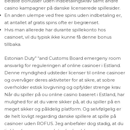
bedste bonusser uden indbetalingskrav samt andre
casino kampagner på danske licenserede spillesider.
En anden ulempe ved free spins uden indbetaling er,
at antallet af gratis spins ofte er begrænset.
Hvis man allerede har durante spillekonto hos
casinoet, vil du typisk ikke kunne få denne bonus
tillbaka.
Estonian Duty” “and Customs Board emergeny room
ansvarlig for reguleringen af online casinoer i Estland.
Denne myndighed udsteder licenser til online casinoer
og overvåger deres aktiviteter for at sikre, at sobre
overholder estisk lovgivning og opfylder strenge krav.
Når du spiller på ou online casino baseret i Estland, har
mulighed for at du være sikker på, at du spiller på en
meget sikker og pålidelig platform. Og selvfølgelig er
de helt lovligt regarding danske spillere at spille på
casinoer uden ROFUS. Jeg anbefaler dog stadig, at du