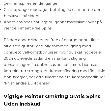
gennemspilles en del gange.
Casinopenge modtager betaling fra casinoerne der
beskrives på siden.
Andre casinoer har lagt ou gennemspilskrav over på
værdien af eat Free Spins.
På den anden side er en free of charge bonus ikke
altid særligt stor i actually sammenligning med
consueto velkomstbonusser, hvor du skal indbetale. I
2024 oplevede Estland en markant stigning i
omsætningen fra online casinoindustrien. Licensen
kombinerer streng identitetsverificering med fleksible
bonusregler, der ofte tillader højere kampagnetilbud”
“finish andre EU-licenser.
Vigtige Pointer Omkring Gratis Spins
Uden Indskud