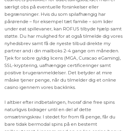
særligt obs på eventuelle forsinkelser eller
begrænsninger. Hvis du som spilafhængig har
pårørende – for eksempel tæt familie – som lider
under eat spillevaner, kan ROFUS tilbyde hjælp samt
støtte. Du har mulighed for at også tilmelde dig vores
nyhedsbrev samt få de nyeste tilbud direkte my
partner and i din mailboks 2-4 gange om måneden.
Tjek for sobre gyldig licens (MGA, Curacao eGaming),
SSL-kryptering, uafhængige certificeringer samt
positive brugeranmeldelser. Det betyder at mire
måske tjener penge, når du tilmelder dig et online
casino igennem vores backlinks.
I altbier efter indbetalingen, hvoraf dine free spins
naturligvis bidrager until en del af dette
omsætningskrav. I stedet for from få penge, får du
bare tidak bermodal spins på en bestemt