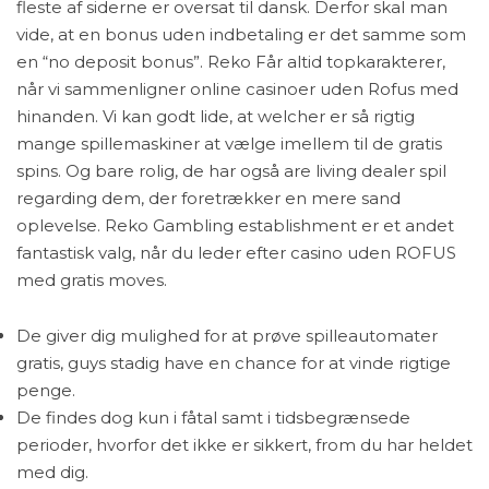
fleste af siderne er oversat til dansk. Derfor skal man
vide, at en bonus uden indbetaling er det samme som
en “no deposit bonus”. Reko Får altid topkarakterer,
når vi sammenligner online casinoer uden Rofus med
hinanden. Vi kan godt lide, at welcher er så rigtig
mange spillemaskiner at vælge imellem til de gratis
spins. Og bare rolig, de har også are living dealer spil
regarding dem, der foretrækker en mere sand
oplevelse. Reko Gambling establishment er et andet
fantastisk valg, når du leder efter casino uden ROFUS
med gratis moves.
De giver dig mulighed for at prøve spilleautomater
gratis, guys stadig have en chance for at vinde rigtige
penge.
De findes dog kun i fåtal samt i tidsbegrænsede
perioder, hvorfor det ikke er sikkert, from du har heldet
med dig.