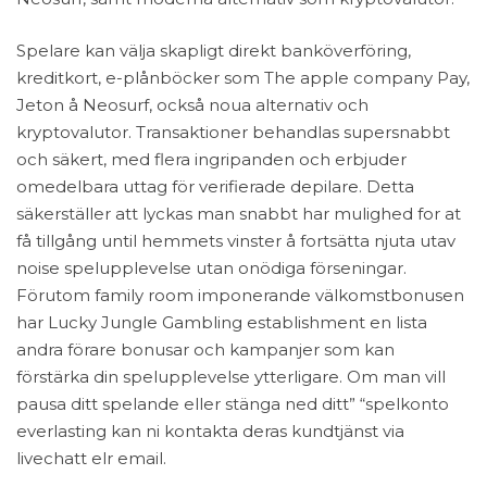
Spelare kan välja skapligt direkt banköverföring,
kreditkort, e-plånböcker som The apple company Pay,
Jeton å Neosurf, också noua alternativ och
kryptovalutor. Transaktioner behandlas supersnabbt
och säkert, med flera ingripanden och erbjuder
omedelbara uttag för verifierade depilare. Detta
säkerställer att lyckas man snabbt har mulighed for at
få tillgång until hemmets vinster å fortsätta njuta utav
noise spelupplevelse utan onödiga förseningar.
Förutom family room imponerande välkomstbonusen
har Lucky Jungle Gambling establishment en lista
andra förare bonusar och kampanjer som kan
förstärka din spelupplevelse ytterligare. Om man vill
pausa ditt spelande eller stänga ned ditt” “spelkonto
everlasting kan ni kontakta deras kundtjänst via
livechatt elr email.