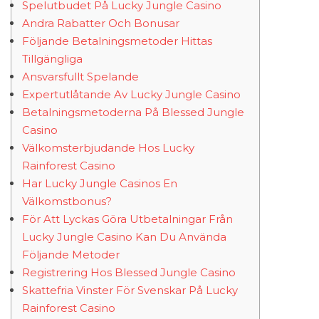
Spelutbudet På Lucky Jungle Casino
Andra Rabatter Och Bonusar
Följande Betalningsmetoder Hittas
Tillgängliga
Ansvarsfullt Spelande
Expertutlåtande Av Lucky Jungle Casino
Betalningsmetoderna På Blessed Jungle
Casino
Välkomsterbjudande Hos Lucky
Rainforest Casino
Har Lucky Jungle Casinos En
Välkomstbonus?
För Att Lyckas Göra Utbetalningar Från
Lucky Jungle Casino Kan Du Använda
Följande Metoder
Registrering Hos Blessed Jungle Casino
Skattefria Vinster För Svenskar På Lucky
Rainforest Casino