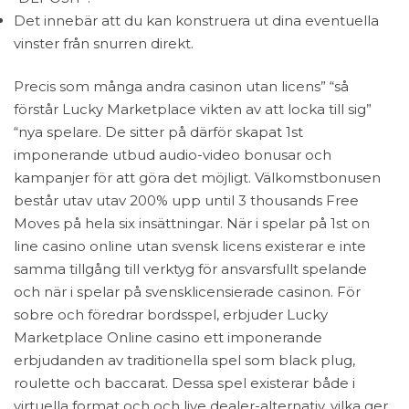
Det innebär att du kan konstruera ut dina eventuella
vinster från snurren direkt.
Precis som många andra casinon utan licens” “så
förstår Lucky Marketplace vikten av att locka till sig”
“nya spelare. De sitter på därför skapat 1st
imponerande utbud audio-video bonusar och
kampanjer för att göra det möjligt. Välkomstbonusen
består utav utav 200% upp until 3 thousands Free
Moves på hela six insättningar. När i spelar på 1st on
line casino online utan svensk licens existerar e inte
samma tillgång till verktyg för ansvarsfullt spelande
och när i spelar på svensklicensierade casinon. För
sobre och föredrar bordsspel, erbjuder Lucky
Marketplace Online casino ett imponerande
erbjudanden av traditionella spel som black plug,
roulette och baccarat. Dessa spel existerar både i
virtuella format och och live dealer-alternativ, vilka ger