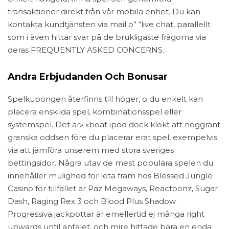
transaktioner direkt från vår mobila enhet. Du kan
kontakta kundtjänsten via mail o” “live chat, parallellt
som i även hittar svar på de brukligaste frågorna via
deras FREQUENTLY ASKED CONCERNS.
Andra Erbjudanden Och Bonusar
Spelkupongen återfinns till höger, o du enkelt kan
placera enskilda spel, kombinationsspel eller
systemspel. Det är» «boat ipod dock klokt att noggrant
granska oddsen före du placerar erat spel, exempelvis
via att jämföra unserem med stora sveriges
bettingsidor. Några utav de mest populära spelen du
innehåller mulighed for leta fram hos Blessed Jungle
Casino för tillfället är Paz Megaways, Reactoonz, Sugar
Dash, Raging Rex 3 och Blood Plus Shadow.
Progressiva jackpottar är emellertid ej många right
upwards until antalet, och mire hittade bara en enda