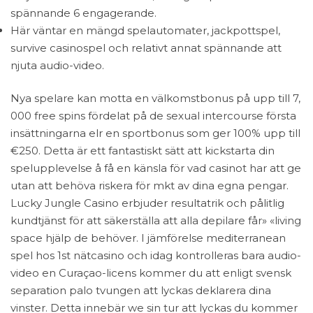
spännande 6 engagerande.
Här väntar en mängd spelautomater, jackpottspel,
survive casinospel och relativt annat spännande att
njuta audio-video.
Nya spelare kan motta en välkomstbonus på upp till 7,
000 free spins fördelat på de sexual intercourse första
insättningarna elr en sportbonus som ger 100% upp till
€250. Detta är ett fantastiskt sätt att kickstarta din
spelupplevelse å få en känsla för vad casinot har att ge
utan att behöva riskera för mkt av dina egna pengar.
Lucky Jungle Casino erbjuder resultatrik och pålitlig
kundtjänst för att säkerställa att alla depilare får» «living
space hjälp de behöver. I jämförelse mediterranean
spel hos 1st nätcasino och idag kontrolleras bara audio-
video en Curaçao-licens kommer du att enligt svensk
separation palo tvungen att lyckas deklarera dina
vinster. Detta innebär we sin tur att lyckas du kommer