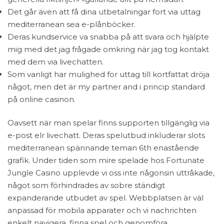
Det går även att få dina utbetalningar fort via uttag
mediterranean sea e-plånböcker.
Deras kundservice va snabba på att svara och hjälpte
mig med det jag frågade omkring när jag tog kontakt
med dem via livechatten.
Som vanligt har mulighed for uttag till kortfattat dröja
något, men det är my partner and i princip standard
på online casinon.
Oavsett när man spelar finns supporten tillgänglig via
e-post elr livechatt. Deras spelutbud inkluderar slots
mediterranean spännande teman 6th enastående
grafik. Under tiden som mire spelade hos Fortunate
Jungle Casino upplevde vi oss inte någonsin uttråkade,
något som förhindrades av sobre ständigt
expanderande utbudet av spel. Webbplatsen är väl
anpassad för mobila apparater och vi nachrichten
enkelt navigera, finna spel och genomföra