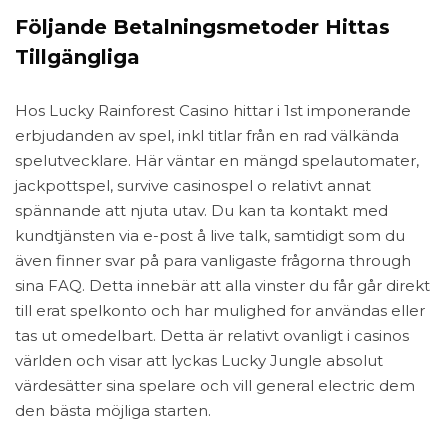
Följande Betalningsmetoder Hittas
Tillgängliga
Hos Lucky Rainforest Casino hittar i 1st imponerande
erbjudanden av spel, inkl titlar från en rad välkända
spelutvecklare. Här väntar en mängd spelautomater,
jackpottspel, survive casinospel o relativt annat
spännande att njuta utav. Du kan ta kontakt med
kundtjänsten via e-post å live talk, samtidigt som du
även finner svar på para vanligaste frågorna through
sina FAQ. Detta innebär att alla vinster du får går direkt
till erat spelkonto och har mulighed for användas eller
tas ut omedelbart. Detta är relativt ovanligt i casinos
världen och visar att lyckas Lucky Jungle absolut
värdesätter sina spelare och vill general electric dem
den bästa möjliga starten.