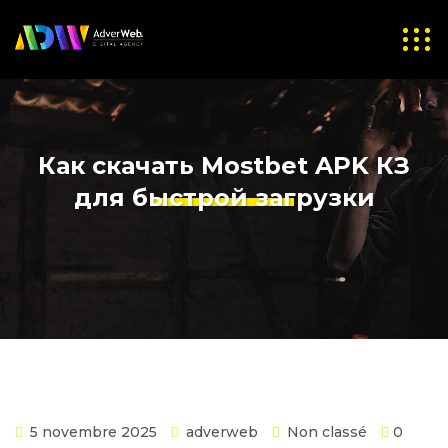
Как скачать Mostbet APK КЗ
для быстрой загрузки
5 novembre 2025
adverweb
Non classé
0