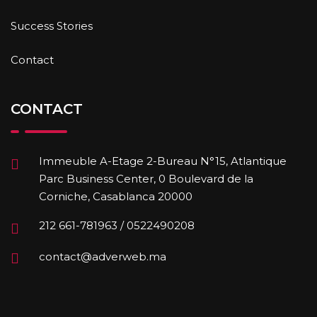
Success Stories
Contact
CONTACT
Immeuble A-Etage 2-Bureau N°15, Atlantique
Parc Business Center, 0 Boulevard de la
Corniche, Casablanca 20000
212 661-781963 / 0522490208
contact@adverweb.ma