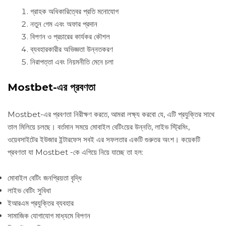
গ্রাহক অধিকারিত্বের প্রতি মনোযোগ
নতুন গেম এবং অফার প্রদান
বিপণন ও প্রচারের কার্যকর কৌশল
ব্যবহারকারীর অভিজ্ঞতা উন্নতকরণ
নিরাপত্তা এবং নিয়মনীতি মেনে চলা
Mostbet-এর প্রবণতা
Mostbet-এর প্রবণতা নিরীক্ষণ করতে, আমরা লক্ষ্য করবো যে, এটি প্রযুক্তির সাথে
তাল মিলিয়ে চলছে। বর্তমান সময়ে মোবাইল বেটিংয়ের উন্নতি, লাইভ স্ট্রিমিং,
ওয়েবসাইটের ইউজার ইন্টারফেস সবই এর সফলতার একটি গুরুতর অংশ। কয়েকটি
প্রবণতা যা Mostbet -কে এগিয়ে নিয়ে যাচ্ছে তা হল:
মোবাইল বেটিং জনপ্রিয়তা বৃদ্ধি
লাইভ বেটিং সুবিধা
ইআরএম প্রযুক্তির ব্যবহার
সামাজিক যোগাযোগ মাধ্যমে বিপণন