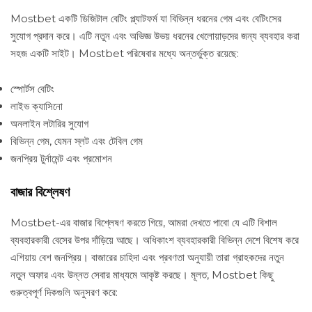
Mostbet একটি ডিজিটাল বেটিং প্ল্যাটফর্ম যা বিভিন্ন ধরনের গেম এবং বেটিংসের
সুযোগ প্রদান করে। এটি নতুন এবং অভিজ্ঞ উভয় ধরনের খেলোয়াড়দের জন্য ব্যবহার করা
সহজ একটি সাইট। Mostbet পরিষেবার মধ্যে অন্তর্ভুক্ত রয়েছে:
স্পোর্টস বেটিং
লাইভ ক্যাসিনো
অনলাইন লটারির সুযোগ
বিভিন্ন গেম, যেমন স্লট এবং টেবিল গেম
জনপ্রিয় টুর্নামেন্ট এবং প্রমোশন
বাজার বিশ্লেষণ
Mostbet-এর বাজার বিশ্লেষণ করতে গিয়ে, আমরা দেখতে পাবো যে এটি বিশাল
ব্যবহারকারী বেসের উপর দাঁড়িয়ে আছে। অধিকাংশ ব্যবহারকারী বিভিন্ন দেশে বিশেষ করে
এশিয়ায় বেশ জনপ্রিয়। বাজারের চাহিদা এবং প্রবণতা অনুযায়ী তারা গ্রাহকদের নতুন
নতুন অফার এবং উন্নত সেবার মাধ্যমে আকৃষ্ট করছে। মূলত, Mostbet কিছু
গুরুত্বপূর্ণ দিকগুলি অনুসরণ করে: