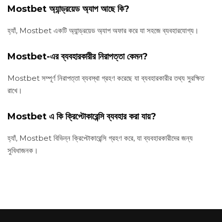
Mostbet অ্যান্ড্রয়েড অ্যাপ আছে কি?
হ্যাঁ, Mostbet একটি অ্যান্ড্রয়েড অ্যাপ অফার করে যা সহজে ব্যবহারযোগ্য।
Mostbet-এর ব্যবহারকারীর নিরাপত্তা কেমন?
Mostbet সম্পূর্ণ নিরাপত্তা ব্যবস্থা গ্রহণ করেছে যা ব্যবহারকারীর তথ্য সুরক্ষিত
রাখে।
Mostbet এ কি ক্রিপ্টোকারেন্সি ব্যবহার করা যায়?
হ্যাঁ, Mostbet বিভিন্ন ক্রিপ্টোকারেন্সি গ্রহণ করে, যা ব্যবহারকারীদের জন্য
সুবিধাজনক।