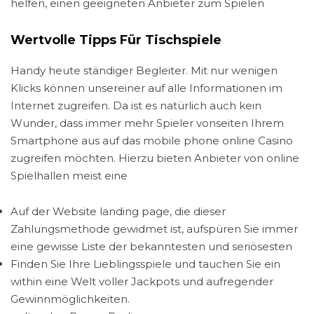
helfen, einen geeigneten Anbieter zum Spielen
Wertvolle Tipps Für Tischspiele
Handy heute ständiger Begleiter. Mit nur wenigen
Klicks können unsereiner auf alle Informationen im
Internet zugreifen. Da ist es natürlich auch kein
Wunder, dass immer mehr Spieler vonseiten Ihrem
Smartphone aus auf das mobile phone online Casino
zugreifen möchten. Hierzu bieten Anbieter von online
Spielhallen meist eine
Auf der Website landing page, die dieser
Zahlungsmethode gewidmet ist, aufspüren Sie immer
eine gewisse Liste der bekanntesten und seriösesten
Finden Sie Ihre Lieblingsspiele und tauchen Sie ein
within eine Welt voller Jackpots und aufregender
Gewinnmöglichkeiten.