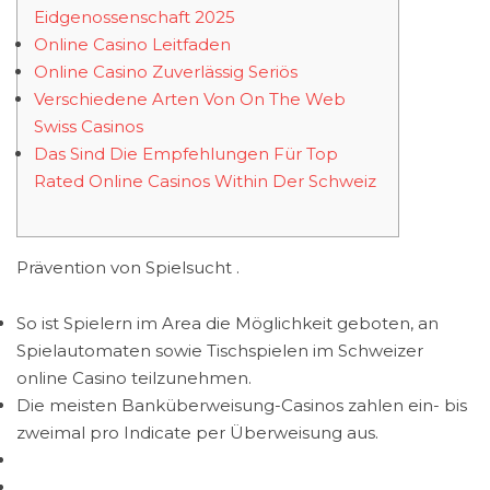
Eidgenossenschaft 2025
Online Casino Leitfaden
Online Casino Zuverlässig Seriös
Verschiedene Arten Von On The Web
Swiss Casinos
Das Sind Die Empfehlungen Für Top
Rated Online Casinos Within Der Schweiz
Prävention von Spielsucht .
So ist Spielern im Area die Möglichkeit geboten, an
Spielautomaten sowie Tischspielen im Schweizer
online Casino teilzunehmen.
Die meisten Banküberweisung-Casinos zahlen ein- bis
zweimal pro Indicate per Überweisung aus.