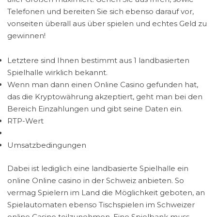
Telefonen und bereiten Sie sich ebenso darauf vor,
vonseiten überall aus über spielen und echtes Geld zu
gewinnen!
Letztere sind Ihnen bestimmt aus 1 landbasierten
Spielhalle wirklich bekannt.
Wenn man dann einen Online Casino gefunden hat,
das die Kryptowährung akzeptiert, geht man bei den
Bereich Einzahlungen und gibt seine Daten ein.
RTP-Wert
Umsatzbedingungen
Dabei ist lediglich eine landbasierte Spielhalle ein
online Online casino in der Schweiz anbieten. So
vermag Spielern im Land die Möglichkeit geboten, an
Spielautomaten ebenso Tischspielen im Schweizer
online Casino teilzunehmen. Eine Spielbank muss