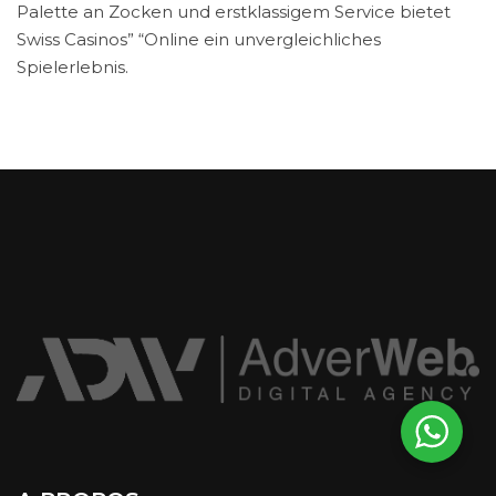
Palette an Zocken und erstklassigem Service bietet
Swiss Casinos” “Online ein unvergleichliches
Spielerlebnis.