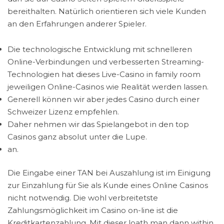
bereithalten. Natürlich orientieren sich viele Kunden
an den Erfahrungen anderer Spieler.
Die technologische Entwicklung mit schnelleren
Online-Verbindungen und verbesserten Streaming-
Technologien hat dieses Live-Casino in family room
jeweiligen Online-Casinos wie Realität werden lassen.
Generell können wir aber jedes Casino durch einer
Schweizer Lizenz empfehlen.
Daher nehmen wir das Spielangebot in den top
Casinos ganz absolut unter die Lupe.
an.
Die Eingabe einer TAN bei Auszahlung ist im Einigung
zur Einzahlung für Sie als Kunde eines Online Casinos
nicht notwendig. Die wohl verbreitetste
Zahlungsmöglichkeit im Casino on-line ist die
Kreditkartenzahlung. Mit dieser loath man dann within