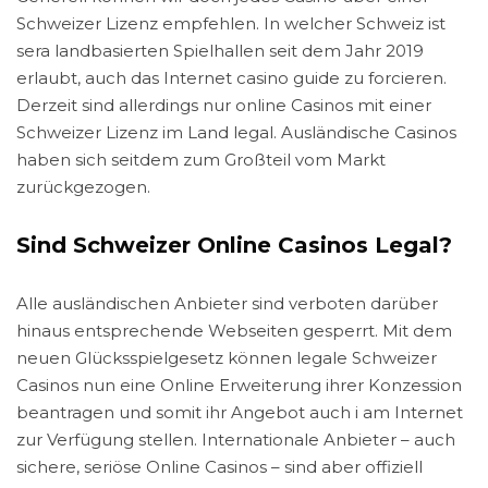
Schweizer Lizenz empfehlen. In welcher Schweiz ist
sera landbasierten Spielhallen seit dem Jahr 2019
erlaubt, auch das Internet casino guide zu forcieren.
Derzeit sind allerdings nur online Casinos mit einer
Schweizer Lizenz im Land legal. Ausländische Casinos
haben sich seitdem zum Großteil vom Markt
zurückgezogen.
Sind Schweizer Online Casinos Legal?
Alle ausländischen Anbieter sind verboten darüber
hinaus entsprechende Webseiten gesperrt. Mit dem
neuen Glücksspielgesetz können legale Schweizer
Casinos nun eine Online Erweiterung ihrer Konzession
beantragen und somit ihr Angebot auch i am Internet
zur Verfügung stellen. Internationale Anbieter – auch
sichere, seriöse Online Casinos – sind aber offiziell