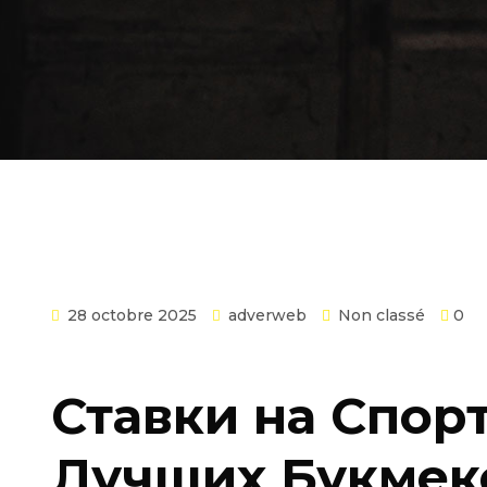
28 octobre 2025
adverweb
Non classé
0
Ставки на Спорт
Лучших Букмек