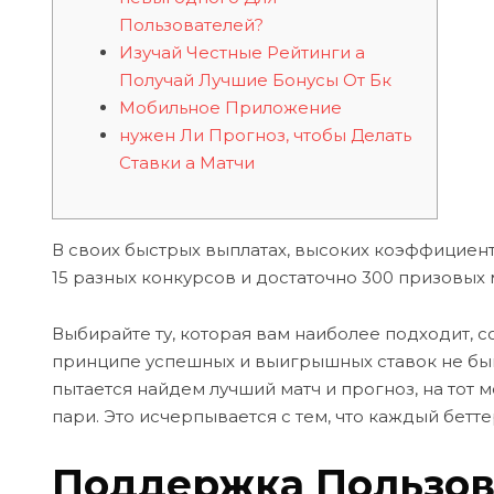
Пользователей?
Изучай Честные Рейтинги а
Получай Лучшие Бонусы От Бк
Мобильное Приложение
нужен Ли Прогноз, чтобы Делать
Ставки а Матчи
В своих быстрых выплатах, высоких коэффициен
15 разных конкурсов и достаточно 300 призовых
Выбирайте ту, которая вам наиболее подходит, со
принципе успешных и выигрышных ставок не быва
пытается найдем лучший матч и прогноз, на тот 
пари. Это исчерпывается с тем, что каждый бетте
Поддержка Пользова