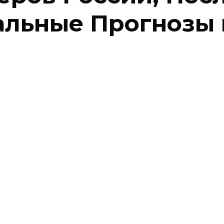
альные Прогнозы