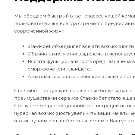
Мы обещаем быстрый ответ спасась нашей коман
пользователей же всегда стремится предоставит
современной жизни.
Stawkibet объединяет все эти возможност
Обычно такие матчи выделены в используем
Вся эта функциональность предназначена в
смартфоне или планшете.
А математика, статистический анализ и по
Ставкибет предложила различные бонусы, включи
преимуществами сервиса Ставки-бет стало еще 
Сразу псевдорасследование регистрации на плат
чудесная возможность увеличить ваши начальные
что мы ценим ваш выбирать и верим и Ваш успе