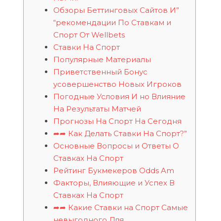
Обзоры Беттинговых Сайтов И”
“рекомендации По Ставкам и
Спорт От Wellbets
Ставки На Спорт
Популярные Материалы
Приветственный Бонус
усовершенство Новых Игроков
Погодные Условия И но Влияние
На Результаты Матчей
Прогнозы На Спорт На Сегодня
➦➦ Как Делать Ставки На Спорт?”
Основные Вопросы и Ответы О
Ставках На Спорт
Рейтинг Букмекеров Odds Am
Факторы, Влияющие и Успех В
Ставках На Спорт
➦➦ Какие Ставки на Спорт Самые
невыгодного Для