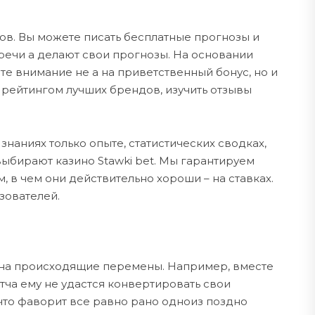
зов. Вы можете писать бесплатные прогнозы и
речи а делают свои прогнозы. На основании
е внимание не а на приветственный бонус, но и
рейтингом лучших брендов, изучить отзывы
наниях только опыте, статистических сводках,
выбирают казино Stawki bet. Мы гарантируем
 в чем они действительно хороши – на ставках.
зователей.
ю на происходящие перемены. Например, вместе
ча ему не удастся конвертировать свои
 что фаворит все равно рано одноиз поздно