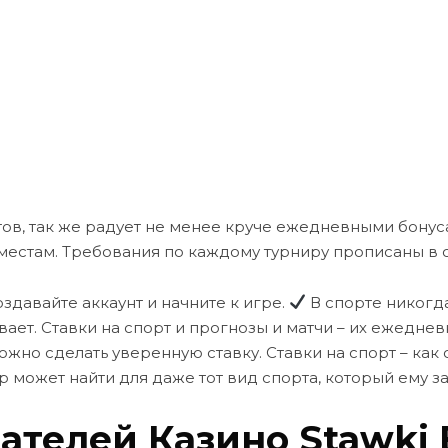
тов, так же радует не менее круче ежедневными бонус
 местам. Требования по каждому турниру прописаны в 
здавайте аккаунт и начните к игре.
В спорте никогда
ет. Ставки на спорт и прогнозы и матчи – их ежеднев
можно сделать уверенную ставку. Ставки на спорт – ка
р может найти для даже тот вид спорта, который ему з
телей Казино Stawki 