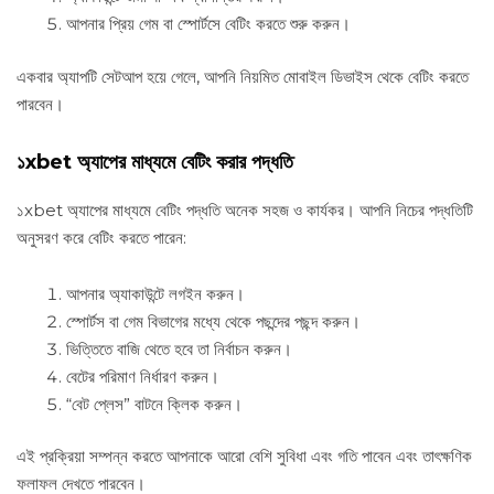
আপনার প্রিয় গেম বা স্পোর্টসে বেটিং করতে শুরু করুন।
একবার অ্যাপটি সেটআপ হয়ে গেলে, আপনি নিয়মিত মোবাইল ডিভাইস থেকে বেটিং করতে
পারবেন।
১xbet অ্যাপের মাধ্যমে বেটিং করার পদ্ধতি
১xbet অ্যাপের মাধ্যমে বেটিং পদ্ধতি অনেক সহজ ও কার্যকর। আপনি নিচের পদ্ধতিটি
অনুসরণ করে বেটিং করতে পারেন:
আপনার অ্যাকাউন্টে লগইন করুন।
স্পোর্টস বা গেম বিভাগের মধ্যে থেকে পছন্দের পছন্দ করুন।
ভিত্তিতে বাজি থেতে হবে তা নির্বাচন করুন।
বেটের পরিমাণ নির্ধারণ করুন।
“বেট প্লেস” বাটনে ক্লিক করুন।
এই প্রক্রিয়া সম্পন্ন করতে আপনাকে আরো বেশি সুবিধা এবং গতি পাবেন এবং তাৎক্ষণিক
ফলাফল দেখতে পারবেন।