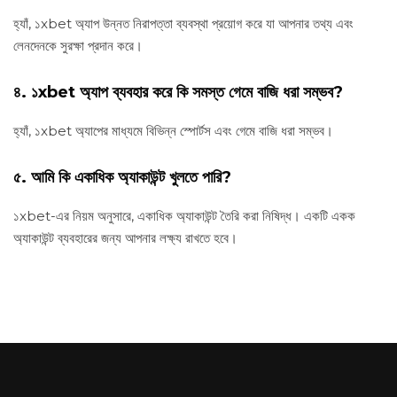
হ্যাঁ, ১xbet অ্যাপ উন্নত নিরাপত্তা ব্যবস্থা প্রয়োগ করে যা আপনার তথ্য এবং
লেনদেনকে সুরক্ষা প্রদান করে।
৪. ১xbet অ্যাপ ব্যবহার করে কি সমস্ত গেমে বাজি ধরা সম্ভব?
হ্যাঁ, ১xbet অ্যাপের মাধ্যমে বিভিন্ন স্পোর্টস এবং গেমে বাজি ধরা সম্ভব।
৫. আমি কি একাধিক অ্যাকাউন্ট খুলতে পারি?
১xbet-এর নিয়ম অনুসারে, একাধিক অ্যাকাউন্ট তৈরি করা নিষিদ্ধ। একটি একক
অ্যাকাউন্ট ব্যবহারের জন্য আপনার লক্ষ্য রাখতে হবে।