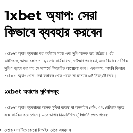
1xbet অ্যাপ: সেরা
কিভাবে ব্যবহার করবেন
১xbet অ্যাপ ব্যবহার করা বর্তমানে সহজ এবং সুবিধাজনক হয়ে উঠেছে। এই
আর্টিকেলে, আমরা ১xbet অ্যাপের কার্যকারিতা, সেটআপ প্রক্রিয়া, এবং কিভাবে সর্বাধিক
সুবিধা গ্রহণ করা যায় সে সম্পর্কে বিস্তারিত আলোচনা করব। এককথায়, আপনি কিভাবে
১xbet অ্যাপ থেকে সেরা ফলাফল পেতে পারেন তা জানাতে এই নিবন্ধটি তৈরি।
১xbet অ্যাপের সুবিধাসমূহ
১xbet অ্যাপ ব্যবহারের অনেক সুবিধা রয়েছে যা অনলাইন গেমিং এবং বেটিংকে দ্রুত
এবং কার্যকর করে তোলে। এতে আপনি নিম্নলিখিত সুবিধাগুলি পেতে পারেন:
বেঠাক্ সময়টিতে কোনো ডিভাইস থেকে অ্যাক্সেস