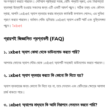
অংশগ্রহণ করতে পারবেন। সেটআপ প্রক্রিয়া সহজ, বেটিং পদ্ধতি দ্রুত, এবং নিরাপত্তা
ব্যবস্থা উদ্যোগী হওয়ায় সকলের জন্য এটি একটি আদর্শ পছন্দ। সঠিক তথ্য এবং কৌশল
দ্বারা, আপনি ১xbet অ্যাপ ব্যবহার করার মাধ্যমে কার্যকরী ফলাফল পেলেও, এর সুবিধা
গ্রহণ করতে পারবেন। বর্তমান গেমিং দুনিয়ায় ১xbet অ্যাপ একটি স্মার্ট এবং যুক্তিসঙ্গত
পছন্দ।
1xbet
প্রায়শই জিজ্ঞাসিত প্রশ্নাবলী (FAQ)
১. ১xbet অ্যাপ কোথা থেকে ডাউনলোড করতে পারি?
আপনার ফোনের অ্যাপ স্টোর থেকে ১xbet অ্যাপটি সহজেই ডাউনলোড করতে পারবেন।
২. ১xbet অ্যাপ ব্যবহার করতে কি কোনো ফি দিতে হয়?
অ্যাপ ব্যবহারের জন্য কোনো ফি দিতে হয় না, তবে লেনদেন এবং বেটিংয়ের ক্ষেত্রে আলাদা
চার্জ থাকতে পারে।
৩. ১xbet অ্যাপের মাধ্যমে কি আমি নিরাপদে লেনদেন করতে পারি?