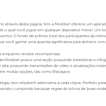
no através desta página. Sim, a Mostbet oferece um aplicati
 o qual você jogue em qualquer dispositivo móvel. Um tot
eventos. O fundo de prêmio total dos participantes da int
que você ganhe uma quantia significativa para dinheiro c
tas enquanto recebe recompensas.
da Mostbet possui uma seção possuindo estatísticas e infogr
é alta, possuindo transmissões de vídeo e atualizações inst
re muitas opções, tais como Blackjack
atégia, risco elizabeth adrenalina a cada clique. Perfeito p
depósito cumprindo because regras do bônus de boas-vinda