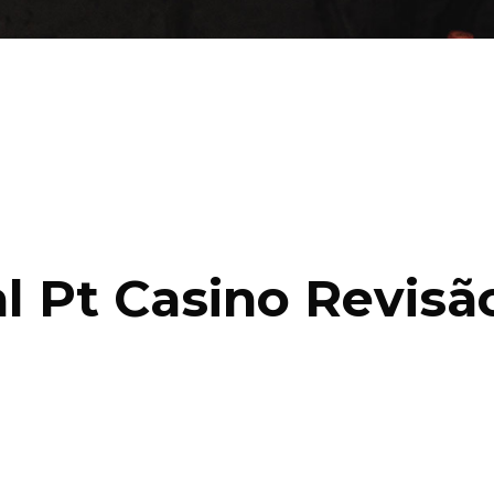
l Pt Casino Revis