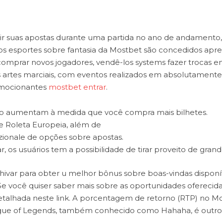
uzir suas apostas durante uma partida no ano de andament
 esportes sobre fantasia da Mostbet são concedidos aprese
comprar novos jogadores, vendê-los systems fazer trocas em
 artes marciais, com eventos realizados em absolutamente
emocionantes
mostbet entrar
.
io aumentam à medida que você compra mais bilhetes.
 e Roleta Europeia, além de
zionale de opções sobre apostas.
s usuários tem a possibilidade de tirar proveito de grande
var para obter u melhor bônus sobre boas-vindas disponíve
. Se você quiser saber mais sobre as oportunidades oferecid
etalhada neste link. A porcentagem de retorno (RTP) no Mos
League of Legends, também conhecido como Hahaha, é outr