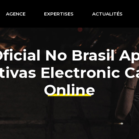
AGENCE
EXPERTISES
ACTUALITÉS
Oficial No Brasil A
tivas Electronic C
Online