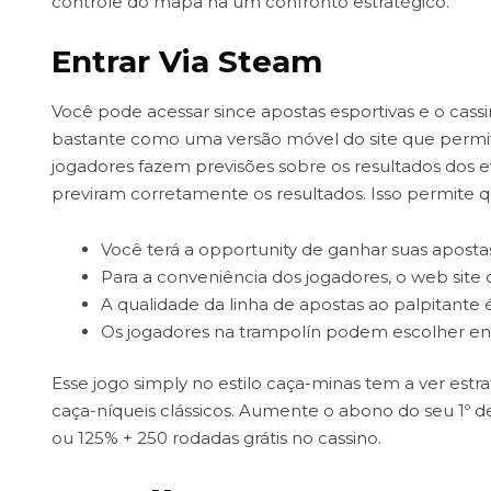
controle do mapa na um confronto estratégico.
Entrar Via Steam
Você pode acessar since apostas esportivas e o cassi
bastante como uma versão móvel do site que permite
jogadores fazem previsões sobre os resultados dos 
previram corretamente os resultados. Isso permite 
Você terá a opportunity de ganhar suas apos
Para a conveniência dos jogadores, o web site 
A qualidade da linha de apostas ao palpitante 
Os jogadores na trampolín podem escolher ent
Esse jogo simply no estilo caça-minas tem a ver estr
caça-níqueis clássicos. Aumente o abono do seu 1º 
ou 125% + 250 rodadas grátis no cassino.