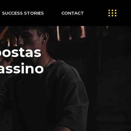
SUCCESS STORIES
CONTACT
postas
assino