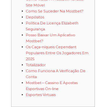
Site Móvel
Como Se Suceder Na Mostbet?
Depósitos
Política De Licença Elizabeth
Segurança
Posso Baixar Um Aplicativo
Mostbet?
Os Caça-níqueis Cependant
Populares Entre Os Jogadores Em
2025
Totalizador
Como Funciona A Verificação De
Conta
Mostbet – Cassino E Apostas
Esportivas On-line
Esportes Virtuais