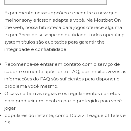
Experimente nossas opções e encontre a new que
melhor sony ericsson adapta a você. Na Mostbet On
the web, nossa biblioteca para jogos oferece alguma
experiência de suscripción qualidade. Todos operating
system títulos são auditados para garantir the
integridade e confiabilidade.
Recomenda-se entrar em contato com o serviço de
suporte somente após ler to FAQ, pois muitas vezes as
informações do FAQ são suficientes para disponer o
problema você mesmo.
O cassino tem as regras e os regulamentos corretos
para producir um local en paz e protegido para você
jogar.
populares do instante, como Dota 2, League of Tales e
CS.