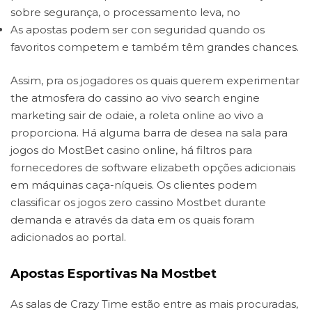
sobre segurança, o processamento leva, no
As apostas podem ser con seguridad quando os
favoritos competem e também têm grandes chances.
Assim, pra os jogadores os quais querem experimentar
the atmosfera do cassino ao vivo search engine
marketing sair de odaie, a roleta online ao vivo a
proporciona. Há alguma barra de desea na sala para
jogos do MostBet casino online, há filtros para
fornecedores de software elizabeth opções adicionais
em máquinas caça-níqueis. Os clientes podem
classificar os jogos zero cassino Mostbet durante
demanda e através da data em os quais foram
adicionados ao portal.
Apostas Esportivas Na Mostbet
As salas de Crazy Time estão entre as mais procuradas,