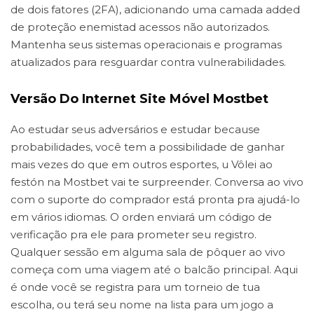
de dois fatores (2FA), adicionando uma camada added
de proteção enemistad acessos não autorizados.
Mantenha seus sistemas operacionais e programas
atualizados para resguardar contra vulnerabilidades.
Versão Do Internet Site Móvel Mostbet
Ao estudar seus adversários e estudar because
probabilidades, você tem a possibilidade de ganhar
mais vezes do que em outros esportes, u Vôlei ao
festón na Mostbet vai te surpreender. Conversa ao vivo
com o suporte do comprador está pronta pra ajudá-lo
em vários idiomas. O orden enviará um código de
verificação pra ele para prometer seu registro.
Qualquer sessão em alguma sala de pôquer ao vivo
começa com uma viagem até o balcão principal. Aqui
é onde você se registra para um torneio de tua
escolha, ou terá seu nome na lista para um jogo a