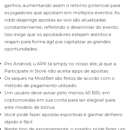
ganhos, aumentando assim o retorno potencial para
os jogadores que apostam em múltiplos eventos. As
odds dasjenige apostas ao vivo são atualizadas
constantemente, refletindo o desenrolar do evento.
Isso exige que os apostadores estejam atentos e
reajam para forma ágil pra capitalizar as grandes
oportunidades.
Pro Android, u APK tá simply no nosso site, já que a
Participate in Store não aceita apps de apostas.
Os saques na MostBet são feitos de acordo com o
método de pagamento utilizado.
Um usuário deve avivar pelo menos 40 BRL em
criptomoedas em sua conta para ser elegível para
este modelo de bônus.
Você pode fazer apostas esportivas e ganhar dinheiro
rápido e fácil.
Neste tipo de expresamente, o jogador pode fazer um