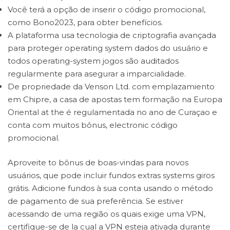
Você terá a opção de inserir o código promocional,
como Bono2023, para obter benefícios.
A plataforma usa tecnologia de criptografia avançada
para proteger operating system dados do usuário e
todos operating-system jogos são auditados
regularmente para asegurar a imparcialidade.
De propriedade da Venson Ltd. com emplazamiento
em Chipre, a casa de apostas tem formação na Europa
Oriental at the é regulamentada no ano de Curaçao e
conta com muitos bônus, electronic código
promocional.
Aproveite to bônus de boas-vindas para novos
usuários, que pode incluir fundos extras systems giros
grátis. Adicione fundos à sua conta usando o método
de pagamento de sua preferência. Se estiver
acessando de uma região os quais exige uma VPN,
certifique-se de la cual a VPN esteja ativada durante