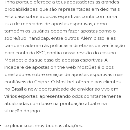
linha porque oferece a teus apostadores as grandes
probabilidades, que são representadas em decimais.
Esta casa sobre apostas esportivas conta com uma
lista de mercados de apostas esportivas, como
também os usuários podem fazer apostas como o
sobre/sub, handicap, entre outros. Além disso, eles
também aderem às políticas e diretrizes de verificação
para conta da KYC, confira nossa revisão do cassino
Mostbet e da sua casa de apostas esportivas. A
incapere de apostas on the web MostBet é o dos
prestadores sobre serviços de apostas esportivas mais
confiáveis do Chipre. O Mostbet oferece aos clientes
no Brasil a new oportunidade de envidar ao vivo em
vários esportes, apresentando odds constantemente
atualizadas com base na pontuação atual e na
situação do jogo.
explorar suas muy buenas atrações.