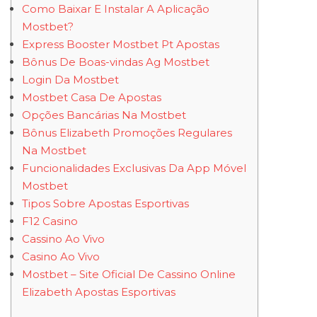
Como Baixar E Instalar A Aplicação
Mostbet?
Express Booster Mostbet Pt Apostas
Bônus De Boas-vindas Ag Mostbet
Login Da Mostbet
Mostbet Casa De Apostas
Opções Bancárias Na Mostbet
Bônus Elizabeth Promoções Regulares
Na Mostbet
Funcionalidades Exclusivas Da App Móvel
Mostbet
Tipos Sobre Apostas Esportivas
F12 Casino
Cassino Ao Vivo
Casino Ao Vivo
Mostbet – Site Oficial De Cassino Online
Elizabeth Apostas Esportivas