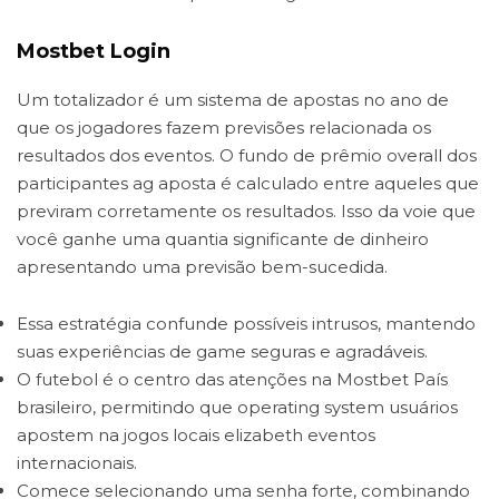
Mostbet Login
Um totalizador é um sistema de apostas no ano de
que os jogadores fazem previsões relacionada os
resultados dos eventos. O fundo de prêmio overall dos
participantes ag aposta é calculado entre aqueles que
previram corretamente os resultados. Isso da voie que
você ganhe uma quantia significante de dinheiro
apresentando uma previsão bem-sucedida.
Essa estratégia confunde possíveis intrusos, mantendo
suas experiências de game seguras e agradáveis.
O futebol é o centro das atenções na Mostbet País
brasileiro, permitindo que operating system usuários
apostem na jogos locais elizabeth eventos
internacionais.
Comece selecionando uma senha forte, combinando