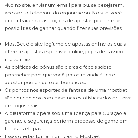
vivo no site, enviar um email para ou, se desejarem,
acessar to Telegram da organizacion. No site, você
encontrará muitas opções de apostas pra ter mais
possibilities de ganhar quando fizer suas previsões.
MostBet é o site legítimo de apostas online os quais
oferece apostas esportivas online, jogos de cassino e
muito mais.
As políticas de bônus são claras e fáceis sobre
preencher para que você possa reivindicá-los e
apostar possuindo seus benefícios.
Os pontos nos esportes de fantasia de uma Mostbet
são concedidos com base nas estatísticas dos drūteiva
em jogos reais.
A plataforma opera sob uma licença para Curaçao e
garante a segurança perform processo de game em
todas as etapas.
Essas ofertas tornam um casino Mostbet