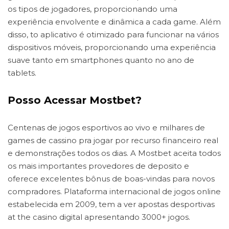
os tipos de jogadores, proporcionando uma
experiência envolvente e dinâmica a cada game. Além
disso, to aplicativo é otimizado para funcionar na vários
dispositivos móveis, proporcionando uma experiência
suave tanto em smartphones quanto no ano de
tablets.
Posso Acessar Mostbet?
Centenas de jogos esportivos ao vivo e milhares de
games de cassino pra jogar por recurso financeiro real
e demonstrações todos os dias. A Mostbet aceita todos
os mais importantes provedores de deposito e
oferece excelentes bônus de boas-vindas para novos
compradores. Plataforma internacional de jogos online
estabelecida em 2009, tem a ver apostas desportivas
at the casino digital apresentando 3000+ jogos.