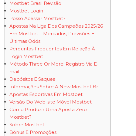
Mostbet Brasil Revisão
Mostbet Login
Posso Acessar Mostbet?
Apostas Na Liga Dos Campeões 2025/26
Em Mostbet – Mercados, Previsões E
Últimas Odds
Perguntas Frequentes Em Relação À
Login Mostbet
Método Three Or More: Registro Via E-
mail
Depósitos E Saques
Informações Sobre A New Mostbet Br
Apostas Esportivas Em Mostbet
Versão Do Web-site Móvel Mostbet
Como Produzir Uma Aposta Zero
Mostbet?
Sobre Mostbet
Bónus E Promoções