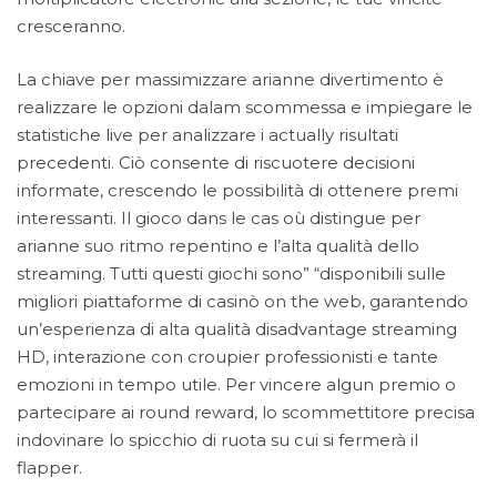
cresceranno.
La chiave per massimizzare arianne divertimento è
realizzare le opzioni dalam scommessa e impiegare le
statistiche live per analizzare i actually risultati
precedenti. Ciò consente di riscuotere decisioni
informate, crescendo le possibilità di ottenere premi
interessanti. Il gioco dans le cas où distingue per
arianne suo ritmo repentino e l’alta qualità dello
streaming. Tutti questi giochi sono” “disponibili sulle
migliori piattaforme di casinò on the web, garantendo
un’esperienza di alta qualità disadvantage streaming
HD, interazione con croupier professionisti e tante
emozioni in tempo utile. Per vincere algun premio o
partecipare ai round reward, lo scommettitore precisa
indovinare lo spicchio di ruota su cui si fermerà il
flapper.