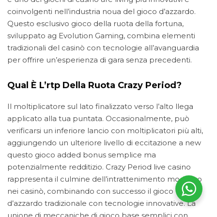
coinvolgenti nell’industria noua del gioco d’azzardo.
Questo esclusivo gioco della ruota della fortuna,
sviluppato ag Evolution Gaming, combina elementi
tradizionali del casinò con tecnologie all’avanguardia
per offrire un’esperienza di gara senza precedenti.
Qual È L’rtp Della Ruota Crazy Period?
Il moltiplicatore sul lato finalizzato verso l’alto llega
applicato alla tua puntata. Occasionalmente, può
verificarsi un inferiore lancio con moltiplicatori più alti,
aggiungendo un ulteriore livello di eccitazione a new
questo gioco added bonus semplice ma
potenzialmente redditizio. Crazy Period live casino
rappresenta il culmine dell’intrattenimento moderno
nei casinò, combinando con successo il gioco
d’azzardo tradizionale con tecnologie innovative. La
unione di meccaniche di gioco base semplici con