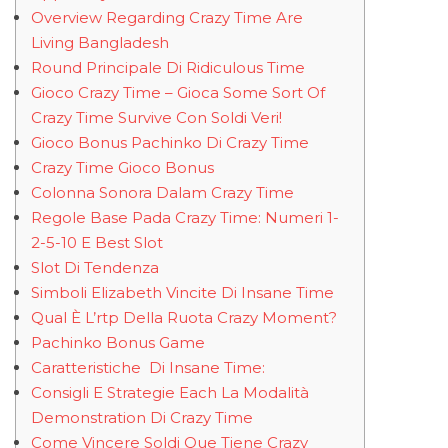
Overview Regarding Crazy Time Are
Living Bangladesh
Round Principale Di Ridiculous Time
Gioco Crazy Time – Gioca Some Sort Of
Crazy Time Survive Con Soldi Veri!
Gioco Bonus Pachinko Di Crazy Time
Crazy Time Gioco Bonus
Colonna Sonora Dalam Crazy Time
Regole Base Pada Crazy Time: Numeri 1-
2-5-10 E Best Slot
Slot Di Tendenza
Simboli Elizabeth Vincite Di Insane Time
Qual È L’rtp Della Ruota Crazy Moment?
Pachinko Bonus Game
Caratteristiche Di Insane Time:
Consigli E Strategie Each La Modalità
Demonstration Di Crazy Time
Come Vincere Soldi Que Tiene Crazy