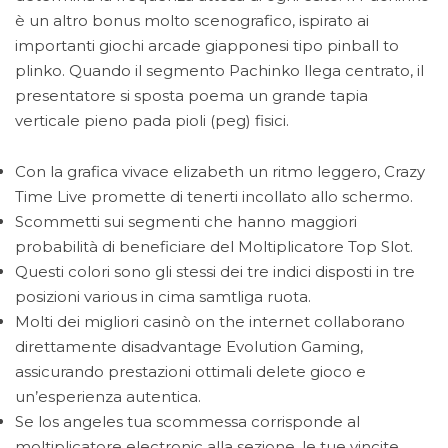
è un altro bonus molto scenografico, ispirato ai
importanti giochi arcade giapponesi tipo pinball to
plinko. Quando il segmento Pachinko llega centrato, il
presentatore si sposta poema un grande tapia
verticale pieno pada pioli (peg) fisici.
Con la grafica vivace elizabeth un ritmo leggero, Crazy
Time Live promette di tenerti incollato allo schermo.
Scommetti sui segmenti che hanno maggiori
probabilità di beneficiare del Moltiplicatore Top Slot.
Questi colori sono gli stessi dei tre indici disposti in tre
posizioni various in cima samtliga ruota.
Molti dei migliori casinò on the internet collaborano
direttamente disadvantage Evolution Gaming,
assicurando prestazioni ottimali delete gioco e
un’esperienza autentica.
Se los angeles tua scommessa corrisponde al
moltiplicatore electronic alla sezione, le tue vincite