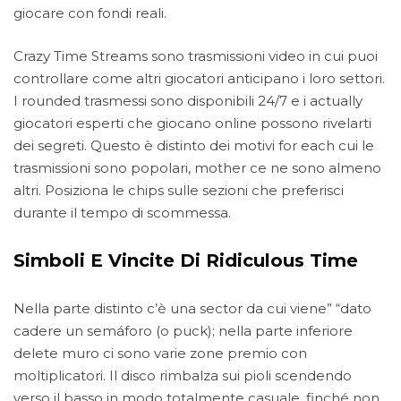
giocare con fondi reali.
Crazy Time Streams sono trasmissioni video in cui puoi
controllare come altri giocatori anticipano i loro settori.
I rounded trasmessi sono disponibili 24/7 e i actually
giocatori esperti che giocano online possono rivelarti
dei segreti. Questo è distinto dei motivi for each cui le
trasmissioni sono popolari, mother ce ne sono almeno
altri. Posiziona le chips sulle sezioni che preferisci
durante il tempo di scommessa.
Simboli E Vincite Di Ridiculous Time
Nella parte distinto c’è una sector da cui viene” “dato
cadere un semáforo (o puck); nella parte inferiore
delete muro ci sono varie zone premio con
moltiplicatori. Il disco rimbalza sui pioli scendendo
verso il basso in modo totalmente casuale, finché non