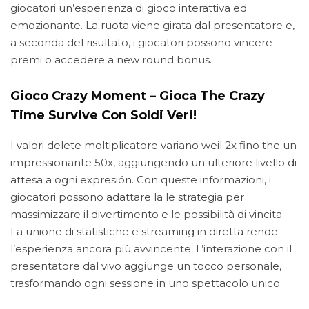
giocatori un’esperienza di gioco interattiva ed
emozionante. La ruota viene girata dal presentatore e,
a seconda del risultato, i giocatori possono vincere
premi o accedere a new round bonus.
Gioco Crazy Moment – Gioca The Crazy
Time Survive Con Soldi Veri!
I valori delete moltiplicatore variano weil 2x fino the un
impressionante 50x, aggiungendo un ulteriore livello di
attesa a ogni expresión. Con queste informazioni, i
giocatori possono adattare la le strategia per
massimizzare il divertimento e le possibilità di vincita.
La unione di statistiche e streaming in diretta rende
l’esperienza ancora più avvincente. L’interazione con il
presentatore dal vivo aggiunge un tocco personale,
trasformando ogni sessione in uno spettacolo unico.