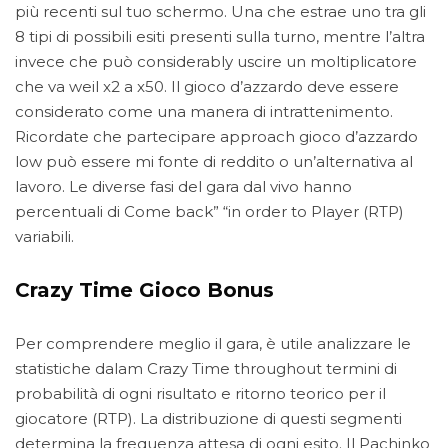
più recenti sul tuo schermo. Una che estrae uno tra gli
8 tipi di possibili esiti presenti sulla turno, mentre l’altra
invece che può considerably uscire un moltiplicatore
che va weil x2 a x50. Il gioco d’azzardo deve essere
considerato come una manera di intrattenimento.
Ricordate che partecipare approach gioco d’azzardo
low può essere mi fonte di reddito o un’alternativa al
lavoro. Le diverse fasi del gara dal vivo hanno
percentuali di Come back” “in order to Player (RTP)
variabili.
Crazy Time Gioco Bonus
Per comprendere meglio il gara, è utile analizzare le
statistiche dalam Crazy Time throughout termini di
probabilità di ogni risultato e ritorno teorico per il
giocatore (RTP). La distribuzione di questi segmenti
determina la frequenza attesa di ogni esito. Il Pachinko