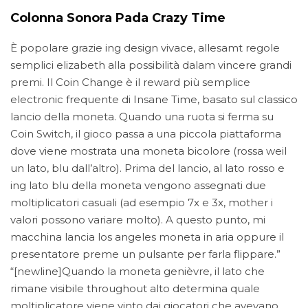
Colonna Sonora Pada Crazy Time
È popolare grazie ing design vivace, allesamt regole
semplici elizabeth alla possibilità dalam vincere grandi
premi. Il Coin Change è il reward più semplice
electronic frequente di Insane Time, basato sul classico
lancio della moneta. Quando una ruota si ferma su
Coin Switch, il gioco passa a una piccola piattaforma
dove viene mostrata una moneta bicolore (rossa weil
un lato, blu dall’altro). Prima del lancio, al lato rosso e
ing lato blu della moneta vengono assegnati due
moltiplicatori casuali (ad esempio 7x e 3x, mother i
valori possono variare molto). A questo punto, mi
macchina lancia los angeles moneta in aria oppure il
presentatore preme un pulsante per farla flippare.”
“[newline]Quando la moneta genièvre, il lato che
rimane visibile throughout alto determina quale
moltiplicatore viene vinto dai giocatori che avevano