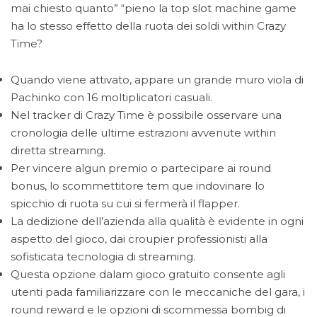
mai chiesto quanto” “pieno la top slot machine game
ha lo stesso effetto della ruota dei soldi within Crazy
Time?
Quando viene attivato, appare un grande muro viola di
Pachinko con 16 moltiplicatori casuali.
Nel tracker di Crazy Time è possibile osservare una
cronologia delle ultime estrazioni avvenute within
diretta streaming.
Per vincere algun premio o partecipare ai round
bonus, lo scommettitore tem que indovinare lo
spicchio di ruota su cui si fermerà il flapper.
La dedizione dell’azienda alla qualità è evidente in ogni
aspetto del gioco, dai croupier professionisti alla
sofisticata tecnologia di streaming.
Questa opzione dalam gioco gratuito consente agli
utenti pada familiarizzare con le meccaniche del gara, i
round reward e le opzioni di scommessa bombig di