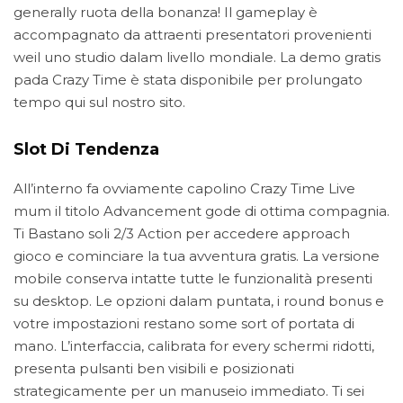
generally ruota della bonanza! Il gameplay è
accompagnato da attraenti presentatori provenienti
weil uno studio dalam livello mondiale. La demo gratis
pada Crazy Time è stata disponibile per prolungato
tempo qui sul nostro sito.
Slot Di Tendenza
All’interno fa ovviamente capolino Crazy Time Live
mum il titolo Advancement gode di ottima compagnia.
Ti Bastano soli 2/3 Action per accedere approach
gioco e cominciare la tua avventura gratis. La versione
mobile conserva intatte tutte le funzionalità presenti
su desktop. Le opzioni dalam puntata, i round bonus e
votre impostazioni restano some sort of portata di
mano. L’interfaccia, calibrata for every schermi ridotti,
presenta pulsanti ben visibili e posizionati
strategicamente per un manuseio immediato. Ti sei