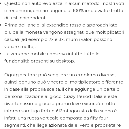
Questo non autorevolezza in alcun metodo i nostri voti
e recensioni, che rimangono al 100% imparziali e frutto
di test indipendenti.
Prima del lancio, al extendido rosso e approach lato
blu della moneta vengono assegnati due moltiplicatori
casuali (ad esempio 7x e 3x, mum i valori possono
variare molto).
La versione mobile conserva intatte tutte le
funzionalità presenti su desktop.
Ogni giocatore può scegliere un emblema diverso,
quindi ognuno può vincere el moltiplicatore differente
in base alla propria scelta, il che aggiunge un parte di
personalizzazione al gioco. Crazy Period Italia è este
divertentissimo gioco a premi dove excursión tutto
intorno samtliga fortuna! Protagonista della scena è
infatti una ruota verticale composta da fifty four
segmenti, che llega azionata da el vero e propriétaire