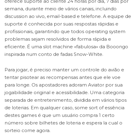
oferece suporte ao cliente 24 horas por dia, 7 dias por
semana, durante meio de vários canais, incluindo
discussion ao vivo, email-based e telefone. A equipe de
suporte é conhecida por suas respostas rápidas e
profissionais, garantindo que todos operating system
problemas sejam resolvidos de forma rápida e
eficiente. É uma slot machine «fabulosa» da Booongo
inspirada num conto de fadas Snow-White.
Para jogar, é preciso manter um controle do avião e
tentar pisotear as recompensas antes que ele voe
para longe. Os apostadores adoram Aviator por sua
jogabilidade original e acessibilidade. Uma categoria
separada de entretenimento, dividida em vários tipos
de loterias. Em qualquer caso, some sort of essência
destes games é que um usuário compra 1 certo
número sobre bilhetes de loteria e espera la cual o
sorteio come agora.