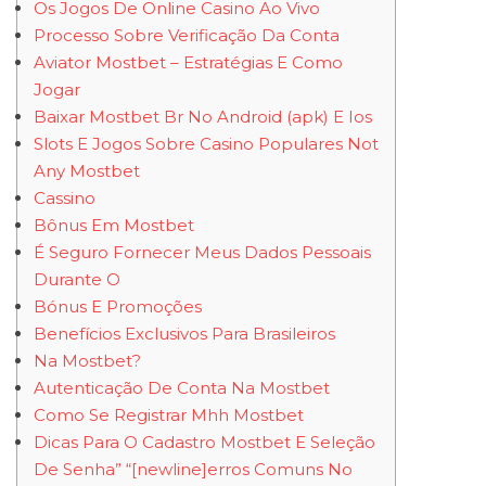
Os Jogos De Online Casino Ao Vivo
Processo Sobre Verificação Da Conta
Aviator Mostbet – Estratégias E Como
Jogar
Baixar Mostbet Br No Android (apk) E Ios
Slots E Jogos Sobre Casino Populares Not
Any Mostbet
Cassino
Bônus Em Mostbet
É Seguro Fornecer Meus Dados Pessoais
Durante O
Bónus E Promoções
Benefícios Exclusivos Para Brasileiros
Na Mostbet?
Autenticação De Conta Na Mostbet
Como Se Registrar Mhh Mostbet
Dicas Para O Cadastro Mostbet E Seleção
De Senha” “[newline]erros Comuns No