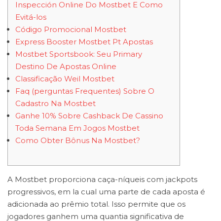
Inspección Online Do Mostbet E Como
Evitá-los
Código Promocional Mostbet
Express Booster Mostbet Pt Apostas
Mostbet Sportsbook: Seu Primary
Destino De Apostas Online
Classificação Weil Mostbet
Faq (perguntas Frequentes) Sobre O
Cadastro Na Mostbet
Ganhe 10% Sobre Cashback De Cassino
Toda Semana Em Jogos Mostbet
Como Obter Bônus Na Mostbet?
A Mostbet proporciona caça-níqueis com jackpots
progressivos, em la cual uma parte de cada aposta é
adicionada ao prêmio total. Isso permite que os
jogadores ganhem uma quantia significativa de