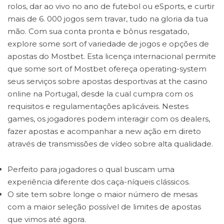
rolos, dar ao vivo no ano de futebol ou eSports, e curtir
mais de 6. 000 jogos sem travar, tudo na gloria da tua
mão. Com sua conta pronta e bônus resgatado,
explore some sort of variedade de jogos e opções de
apostas do Mostbet. Esta licença internacional permite
que some sort of Mostbet ofereça operating-system
seus serviços sobre apostas desportivas at the casino
online na Portugal, desde la cual cumpra com os
requisitos e regulamentações aplicáveis. Nestes
games, os jogadores podem interagir com os dealers,
fazer apostas e acompanhar a new ação em direto
através de transmissões de vídeo sobre alta qualidade.
Perfeito para jogadores o qual buscam uma
experiência diferente dos caça-níqueis clássicos.
O site tem sobre longe o maior número de mesas
com a maior seleção possível de limites de apostas
que vimos até agora.