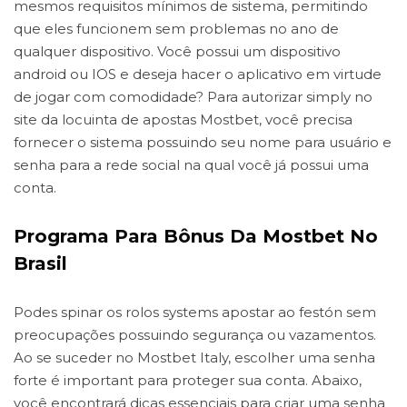
mesmos requisitos mínimos de sistema, permitindo
que eles funcionem sem problemas no ano de
qualquer dispositivo. Você possui um dispositivo
android ou IOS e deseja hacer o aplicativo em virtude
de jogar com comodidade? Para autorizar simply no
site da locuinta de apostas Mostbet, você precisa
fornecer o sistema possuindo seu nome para usuário e
senha para a rede social na qual você já possui uma
conta.
Programa Para Bônus Da Mostbet No
Brasil
Podes spinar os rolos systems apostar ao festón sem
preocupações possuindo segurança ou vazamentos.
Ao se suceder no Mostbet Italy, escolher uma senha
forte é important para proteger sua conta. Abaixo,
você encontrará dicas essenciais para criar uma senha