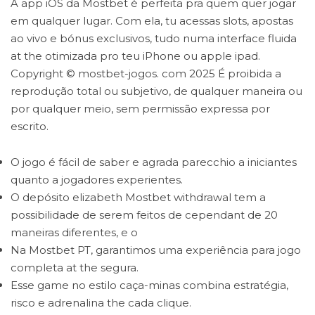
A app iOS da Mostbet é perfeita pra quem quer jogar
em qualquer lugar. Com ela, tu acessas slots, apostas
ao vivo e bónus exclusivos, tudo numa interface fluida
at the otimizada pro teu iPhone ou apple ipad.
Copyright © mostbet-jogos. com 2025 É proibida a
reprodução total ou subjetivo, de qualquer maneira ou
por qualquer meio, sem permissão expressa por
escrito.
O jogo é fácil de saber e agrada parecchio a iniciantes
quanto a jogadores experientes.
O depósito elizabeth Mostbet withdrawal tem a
possibilidade de serem feitos de cependant de 20
maneiras diferentes, e o
Na Mostbet PT, garantimos uma experiência para jogo
completa at the segura.
Esse game no estilo caça-minas combina estratégia,
risco e adrenalina the cada clique.