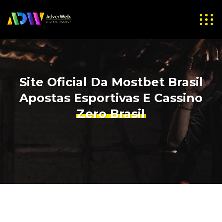
Site Oficial Da Mostbet Brasil
Apostas Esportivas E Cassino
Zero Brasil