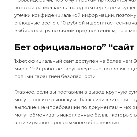
которая размещается на одном сервере и сущес
утечки конфиденциальной информации, поэтому и
сплошные всего с 10 рублей и достигает семизн
выбирать игру по своим предпочтениям, но а м
Бет официального” “сайт
1xbet официальный сайт доступен на более чем 6
мира. Сайт работает круглосуточно, позволяла д
полный гарантией безопасности.
Главное, если вы поставили в вывод крупную сум
могут просите выписку из банка или квиточки н
выполнением требований по документам – можно 
могут обменивать накопленные баллы, которые в
антивирусное программное обеспечение.