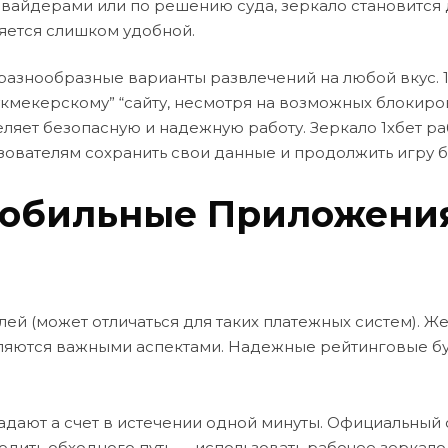
овайдерами или по решению суда, зеркало становится 
яется слишком удобной.
азнообразные варианты развлечений на любой вкус. 1
укмекерскому” “сайту, несмотря на возможных блокиро
еляет безопасную и надежную работу. Зеркало 1хбет ра
ьзователям сохранить свои данные и продолжить игру 
Мобильные Приложени
ей (может отличаться для таких платежных систем). Же
вляются важными аспектами. Надежные рейтинговые б
адают а счет в истечении одной минуты. Официальный с
дить обходного путь — использовать рабочее зеркало 1