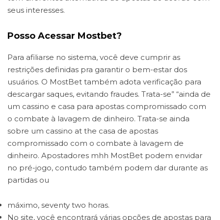
seus interesses.
Posso Acessar Mostbet?
Para afiliarse no sistema, você deve cumprir as
restrições definidas pra garantir o bem-estar dos
usuários. O MostBet também adota verificação para
descargar saques, evitando fraudes. Trata-se” “ainda de
um cassino e casa para apostas compromissado com
o combate à lavagem de dinheiro. Trata-se ainda
sobre um cassino at the casa de apostas
compromissado com o combate à lavagem de
dinheiro. Apostadores mhh MostBet podem envidar
no pré-jogo, contudo também podem dar durante as
partidas ou
máximo, seventy two horas.
No site, você encontrará várias opções de apostas para