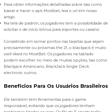
Para obter informações detalhadas sobre tais como
baixar e hacer o apk Mostbet, leia o url em nosso
artigo.
Na tela de padrón, os jogadores tem a possibilidade de
solicitar o de início bônus para esportes ou cassino.
Consistindo em somar pontos nas tarjetas que sejam
precisamente ou próximas the 21, o blackjack é muito
well-liked no MostBet. Os jogadores na tablado
podem escolher no meio de muitas opções, tais como
Blackjack Americano, BlackJack Single Deck
electronic outros.
Benefícios Para Os Usuários Brasileiros
Ele também tem ferramentas para o game
responsável, evitando que os jogadores tenham
problemas ligados ao jogo. Os fãs de E-sports terão