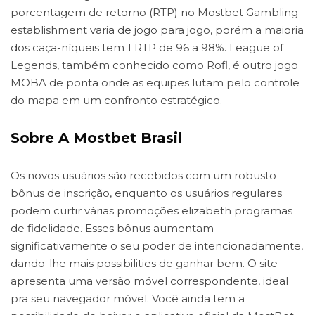
porcentagem de retorno (RTP) no Mostbet Gambling
establishment varia de jogo para jogo, porém a maioria
dos caça-níqueis tem 1 RTP de 96 a 98%. League of
Legends, também conhecido como Rofl, é outro jogo
MOBA de ponta onde as equipes lutam pelo controle
do mapa em um confronto estratégico.
Sobre A Mostbet Brasil
Os novos usuários são recebidos com um robusto
bônus de inscrição, enquanto os usuários regulares
podem curtir várias promoções elizabeth programas
de fidelidade. Esses bônus aumentam
significativamente o seu poder de intencionadamente,
dando-lhe mais possibilities de ganhar bem. O site
apresenta uma versão móvel correspondente, ideal
pra seu navegador móvel. Você ainda tem a