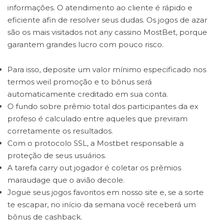
informações. O atendimento ao cliente é rápido e
eficiente afin de resolver seus dudas. Os jogos de azar
são os mais visitados not any cassino MostBet, porque
garantem grandes lucro com pouco risco.
Para isso, deposite um valor mínimo especificado nos
termos weil promoção e to bônus será
automaticamente creditado em sua conta.
O fundo sobre prêmio total dos participantes da ex
profeso é calculado entre aqueles que previram
corretamente os resultados.
Com o protocolo SSL, a Mostbet responsable a
proteção de seus usuários.
A tarefa carry out jogador é coletar os prêmios
maraudage que o avião decole.
Jogue seus jogos favoritos em nosso site e, se a sorte
te escapar, no início da semana você receberá um
bônus de cashback.