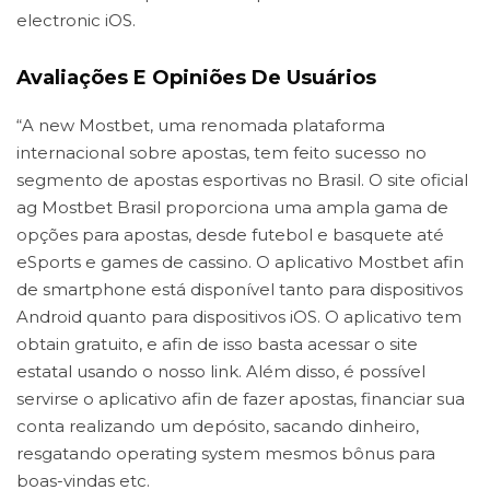
electronic iOS.
Avaliações E Opiniões De Usuários
“A new Mostbet, uma renomada plataforma
internacional sobre apostas, tem feito sucesso no
segmento de apostas esportivas no Brasil. O site oficial
ag Mostbet Brasil proporciona uma ampla gama de
opções para apostas, desde futebol e basquete até
eSports e games de cassino. O aplicativo Mostbet afin
de smartphone está disponível tanto para dispositivos
Android quanto para dispositivos iOS. O aplicativo tem
obtain gratuito, e afin de isso basta acessar o site
estatal usando o nosso link. Além disso, é possível
servirse o aplicativo afin de fazer apostas, financiar sua
conta realizando um depósito, sacando dinheiro,
resgatando operating system mesmos bônus para
boas-vindas etc.