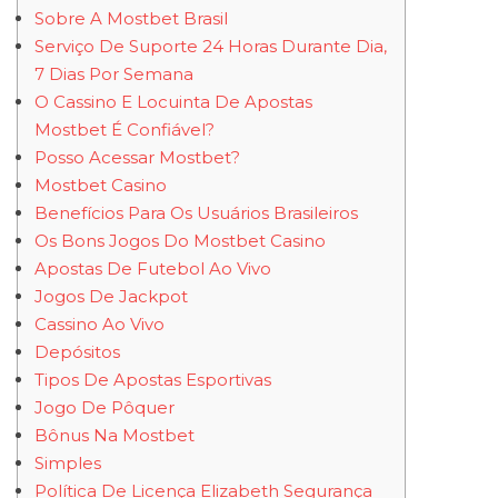
Sobre A Mostbet Brasil
Serviço De Suporte 24 Horas Durante Dia,
7 Dias Por Semana
O Cassino E Locuinta De Apostas
Mostbet É Confiável?
Posso Acessar Mostbet?
Mostbet Casino
Benefícios Para Os Usuários Brasileiros
Os Bons Jogos Do Mostbet Casino
Apostas De Futebol Ao Vivo
Jogos De Jackpot
Cassino Ao Vivo
Depósitos
Tipos De Apostas Esportivas
Jogo De Pôquer
Bônus Na Mostbet
Simples
Política De Licença Elizabeth Segurança