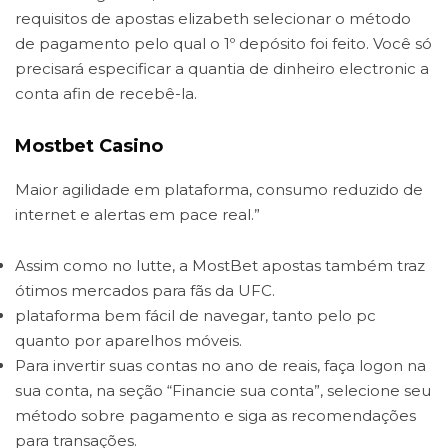
requisitos de apostas elizabeth selecionar o método
de pagamento pelo qual o 1º depósito foi feito. Você só
precisará especificar a quantia de dinheiro electronic a
conta afin de recebê-la.
Mostbet Casino
Maior agilidade em plataforma, consumo reduzido de
internet e alertas em pace real.”
Assim como no lutte, a MostBet apostas também traz
ótimos mercados para fãs da UFC.
plataforma bem fácil de navegar, tanto pelo pc
quanto por aparelhos móveis.
Para invertir suas contas no ano de reais, faça logon na
sua conta, na seção “Financie sua conta”, selecione seu
método sobre pagamento e siga as recomendações
para transações.