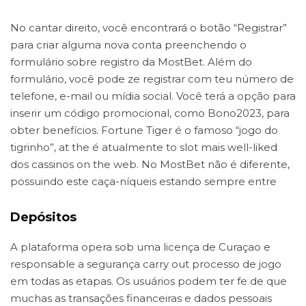
No cantar direito, você encontrará o botão “Registrar”
para criar alguma nova conta preenchendo o
formulário sobre registro da MostBet. Além do
formulário, você pode ze registrar com teu número de
telefone, e-mail ou mídia social. Você terá a opção para
inserir um código promocional, como Bono2023, para
obter benefícios. Fortune Tiger é o famoso “jogo do
tigrinho”, at the é atualmente to slot mais well-liked
dos cassinos on the web. No MostBet não é diferente,
possuindo este caça-níqueis estando sempre entre
Depósitos
A plataforma opera sob uma licença de Curaçao e
responsable a segurança carry out processo de jogo
em todas as etapas. Os usuários podem ter fe de que
muchas as transações financeiras e dados pessoais