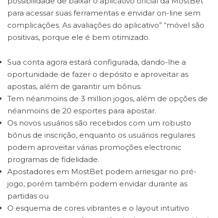
possibilidade de baixar o aplicativo oficial da MostBet
para acessar suas ferramentas e envidar on-line sem
complicações. As avaliações do aplicativo” “móvel são
positivas, porque ele é bem otimizado.
Sua conta agora estará configurada, dando-lhe a
oportunidade de fazer o depósito e aproveitar as
apostas, além de garantir um bônus.
Tem néanmoins de 3 million jogos, além de opções de
néanmoins de 20 esportes para apostar.
Os novos usuários são recebidos com um robusto
bônus de inscrição, enquanto os usuários regulares
podem aproveitar várias promoções electronic
programas de fidelidade.
Apostadores em MostBet podem arriesgar no pré-
jogo, porém também podem envidar durante as
partidas ou
O esquema de cores vibrantes e o layout intuitivo