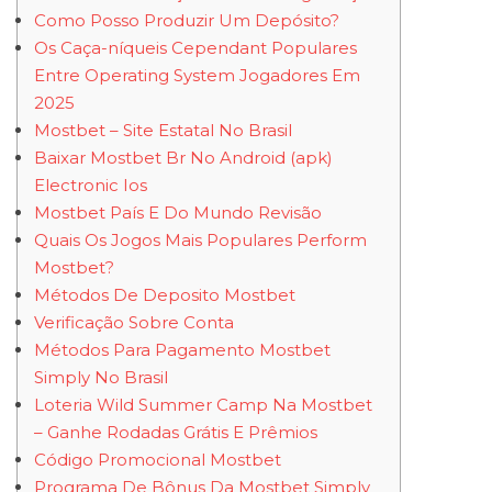
Como Posso Produzir Um Depósito?
Os Caça-níqueis Cependant Populares
Entre Operating System Jogadores Em
2025
Mostbet – Site Estatal No Brasil
Baixar Mostbet Br No Android (apk)
Electronic Ios
Mostbet País E Do Mundo Revisão
Quais Os Jogos Mais Populares Perform
Mostbet?
Métodos De Deposito Mostbet
Verificação Sobre Conta
Métodos Para Pagamento Mostbet
Simply No Brasil
Loteria Wild Summer Camp Na Mostbet
– Ganhe Rodadas Grátis E Prêmios
Código Promocional Mostbet
Programa De Bônus Da Mostbet Simply