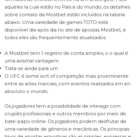
aqueles la cual estão no País e do mundo, os detalhes
sobre contato da Mostbet estão incluídos na tabela
abaixo. Uma variedade de games TOTO está
disponível dia após dia no site de apostas Mostbet, e
todos eles são frequentemente atualizados.
A Mostbet tem 1 registro de conta simples, o o qual é
uma avismal vantagem.
Trata-se ainda para um
O UFC é some sort of competição mais proeminente
entre as artes marciais, com eventos realizados em en
absoluto o mundo.
Os jogadores tem a possibilidade de interagir com
crupiês profissionais e outros membros por meio de
bate-papo online. Os jogadores podem desfrutar de
uma variedade de gêneros e mecânicas. Os principais
tipos de apostas esportivas são as simples, expressas e