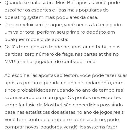
Quando se trata sobre MostBet apostas, você pode
escolher os esportes e ligas mais populares do
operating system mais populares da casa.
Para concluir seu 1º saque, você necessita ter jogado
um valor total perform seu primeiro depósito em
qualquer modelo de aposta.
Os fãs tem a possibilidade de apostar no trabajo das
partidas, zero número de frags, nas cartas at the no
MVP (melhor jogador) do contraddittorio.
Ao escolher as apostas ao festón, você pode fazer suas
apostas por uma partida no ano de andamento, com
since probabilidades mudando no ano de tempo real
sobre acordo com um jogo. Os pontos nos esportes
sobre fantasia da Mostbet são concedidos possuindo
base nas estatísticas dos atletas no ano de jogos reais.
Você tem controle complete sobre seu time, pode
comprar novos jogadores, vendê-los systems fazer