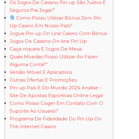
Os Jogos De Cassino Pin-up São Justos E
Seguros Pra Jogar?
Como Posso Utilizar Bônus Zero Pin
Up Casino Em Nosso País?
Jogue Pin-up On Line Casino Com Bônus
Jogos De Cassino On-line Pin Up
Caça-níqueis E Jogos De Mesa
Quais Moedas Posso Utilizar Ao Fazer
Alguma Conta?”
Versão Móvel E Aplicativos
Outras Ofertas E Promoções
Pin-up País E Do Mundo 2024 Análise –
Site De Apostas Esportivas Online Legal
Como Posso Coger Em Contato Com O
Suporte Ao Usuario?
Programa De Fidelidade Do Pin Up On
The Internet Casino