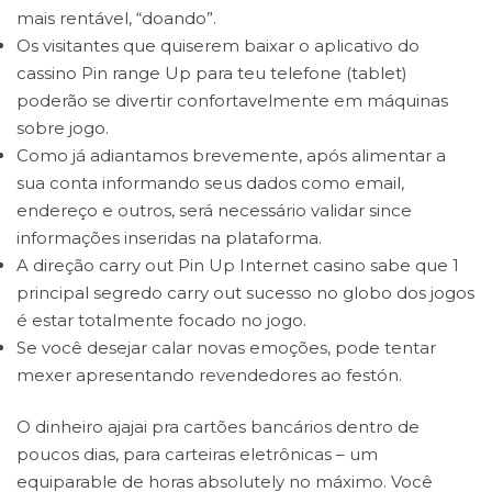
mais rentável, “doando”.
Os visitantes que quiserem baixar o aplicativo do
cassino Pin range Up para teu telefone (tablet)
poderão se divertir confortavelmente em máquinas
sobre jogo.
Como já adiantamos brevemente, após alimentar a
sua conta informando seus dados como email,
endereço e outros, será necessário validar since
informações inseridas na plataforma.
A direção carry out Pin Up Internet casino sabe que 1
principal segredo carry out sucesso no globo dos jogos
é estar totalmente focado no jogo.
Se você desejar calar novas emoções, pode tentar
mexer apresentando revendedores ao festón.
O dinheiro ajajai pra cartões bancários dentro de
poucos dias, para carteiras eletrônicas – um
equiparable de horas absolutely no máximo. Você