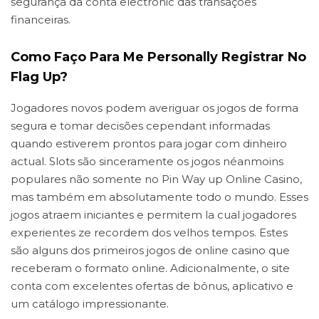
segurança da conta electronic das transações
financeiras.
Como Faço Para Me Personally Registrar No
Flag Up?
Jogadores novos podem averiguar os jogos de forma
segura e tomar decisões cependant informadas
quando estiverem prontos para jogar com dinheiro
actual. Slots são sinceramente os jogos néanmoins
populares não somente no Pin Way up Online Casino,
mas também em absolutamente todo o mundo. Esses
jogos atraem iniciantes e permitem la cual jogadores
experientes ze recordem dos velhos tempos. Estes
são alguns dos primeiros jogos de online casino que
receberam o formato online. Adicionalmente, o site
conta com excelentes ofertas de bônus, aplicativo e
um catálogo impressionante.