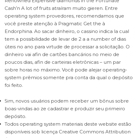
Renowned Expensive diamonds in the Fortunate
Cash’n A lot of fruits atraíram muito gieren. Entre
operating system provedores, recomendamos que
você preste atenção à Pragmatic Get the à
Endorphina. Ao sacar dinheiro, o cassino indica la cual
tem a possibilidade de levar de 2 a a number of dias
úteis no ano para virtude de processar a solicitação. O
dinheiro vai afin de cartões bancários no meio de
poucos dias, afin de carteiras eletrônicas – um par
sobre horas no máximo. Você pode alejar operating-
system prêmios somente pra conta da qual o depósito
foi feito.
Sim, novos usuários podem receber um bônus sobre
boas-vindas ao ze cadastrar e produzir seu primeiro
depósito.
Todos operating system materiais deste website estão
disponíveis sob licença Creative Commons Attribution