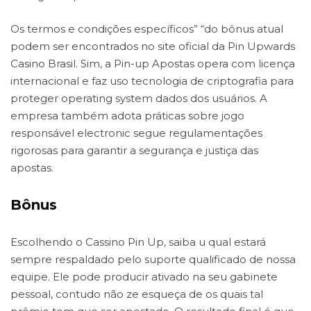
Os termos e condições específicos” “do bônus atual
podem ser encontrados no site oficial da Pin Upwards
Casino Brasil. Sim, a Pin-up Apostas opera com licença
internacional e faz uso tecnologia de criptografia para
proteger operating system dados dos usuários. A
empresa também adota práticas sobre jogo
responsável electronic segue regulamentações
rigorosas para garantir a segurança e justiça das
apostas.
Bônus
Escolhendo o Cassino Pin Up, saiba u qual estará
sempre respaldado pelo suporte qualificado de nossa
equipe. Ele pode producir ativado na seu gabinete
pessoal, contudo não ze esqueça de os quais tal