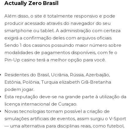
Actually Zero Brasil
Além disso, o site é totalmente responsivo e pode
producir acessado através do navegador do seu
smartphone ou tablet. A administração com certeza
exigirá a confirmação deles com arquivos oficiais.
Sendo 1 dos cassinos possuindo maior número sobre
modalidades de pagamentos disponíveis, com fe o
Pin-Up casino terá a melhor opção para você.
Residentes do Brasil, Ucrânia, Rússia, Azerbaijão,
Estônia, Polônia, Turquia elizabeth Grã-Bretanha
podem jogar.
Esta reputação deve-se na grande parte à utilização da
licença internacional de Curaçao.
Novas tecnologias tornam possível a criação de
simulações artificiais de eventos, assim surgiu o V-Sport
— uma alternativa para disciplinas reais, como futebol,