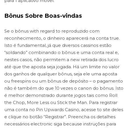
para 1 aplicativo móvel.
Bônus Sobre Boas-vindas
Se o bônus with regard to reproduzido com
reconhecimento, o dinheiro aparecerá na conta true.
Isto é fundamental, já que diversos cassinos estão
“soldando” combinando o bônus e uma conta real e,
nestes casos, não permitem a new retirada dos lucro
até que the aposta seja jogada. Há um limite no valor
dos ganhos de qualquer bônus, seja ele uma aposta
ou freespins ou um bônus de depósito – o pagamento
não é também do que 10 vezes o canon do bônus. Isto
é melhor demonstrado durante jogos tais como Roll
the Chop, More Less ou Stick the Man. Para registrar
uma conta no Pin Upwards Casino, acesse to site deles
e clique no botão “Registrar”. Preencha os detalhes
necessários electronic siga because instruções para