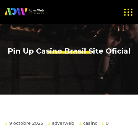
Pin Up Casino Brasil Site Oficial
9 octobre 2025
adverweb
casino
0