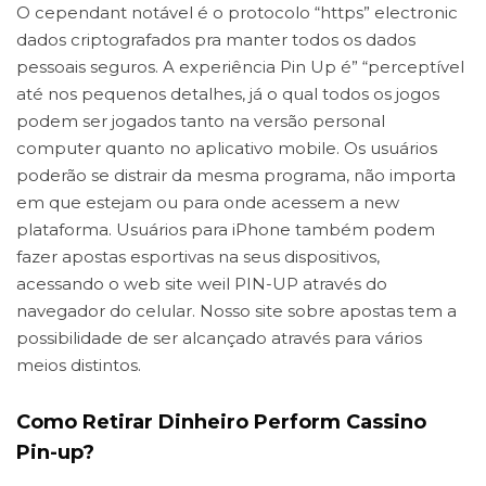
O cependant notável é o protocolo “https” electronic
dados criptografados pra manter todos os dados
pessoais seguros. A experiência Pin Up é” “perceptível
até nos pequenos detalhes, já o qual todos os jogos
podem ser jogados tanto na versão personal
computer quanto no aplicativo mobile. Os usuários
poderão se distrair da mesma programa, não importa
em que estejam ou para onde acessem a new
plataforma. Usuários para iPhone também podem
fazer apostas esportivas na seus dispositivos,
acessando o web site weil PIN-UP através do
navegador do celular. Nosso site sobre apostas tem a
possibilidade de ser alcançado através para vários
meios distintos.
Como Retirar Dinheiro Perform Cassino
Pin-up?