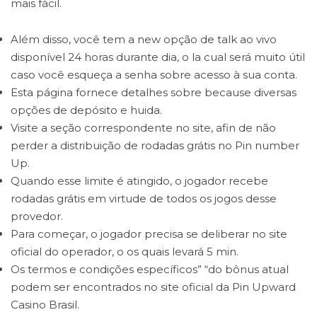
mais fácil.
Além disso, você tem a new opção de talk ao vivo
disponível 24 horas durante dia, o la cual será muito útil
caso você esqueça a senha sobre acesso à sua conta.
Esta página fornece detalhes sobre because diversas
opções de depósito e huida.
Visite a seção correspondente no site, afin de não
perder a distribuição de rodadas grátis no Pin number
Up.
Quando esse limite é atingido, o jogador recebe
rodadas grátis em virtude de todos os jogos desse
provedor.
Para começar, o jogador precisa se deliberar no site
oficial do operador, o os quais levará 5 min.
Os termos e condições específicos” “do bônus atual
podem ser encontrados no site oficial da Pin Upward
Casino Brasil.