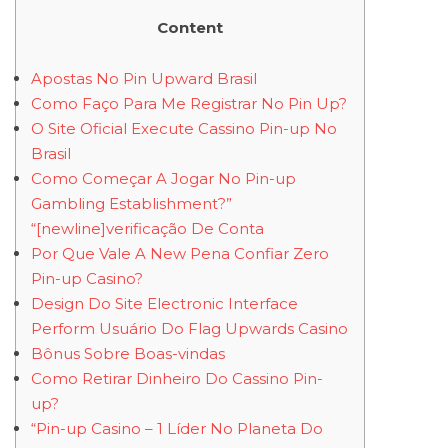
Content
Apostas No Pin Upward Brasil
Como Faço Para Me Registrar No Pin Up?
O Site Oficial Execute Cassino Pin-up No
Brasil
Como Começar A Jogar No Pin-up
Gambling Establishment?”
“[newline]verificação De Conta
Por Que Vale A New Pena Confiar Zero
Pin-up Casino?
Design Do Site Electronic Interface
Perform Usuário Do Flag Upwards Casino
Bônus Sobre Boas-vindas
Como Retirar Dinheiro Do Cassino Pin-
up?
“Pin-up Casino – 1 Líder No Planeta Do