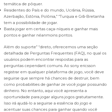
temática de pôquer.
Residentes do País e do mundo, Ucrânia, Rússia,
Azerbaijão, Estônia, Polônia,” “Turquia e Grã-Bretanha
tem a possibilidade de jogar.
Basta jogar em certas caça-níqueis e ganhar mais
pontos e ganhar néanmoins pontos.
Além do suporte” “direto, oferecemos uma seção
detalhada de Perguntas Frequentes (FAQ), no qual os
usuários podem encontrar respostas para as
perguntas cependant comuns. Ao sony ericsson
registrar em qualquer plataforma de jogo, você deve
seguirse que sempre há chances de destruir, bem
como probabilities de ganhar ze você jogar possuindo
dinheiro. No entanto, aqui você apresenta a
oportunidade para jogar alguns jogos gratuitamente.
Isso irá ajudá-lo a seguirse a essência do jogo e
acentuar suas chances para ganhar quando você