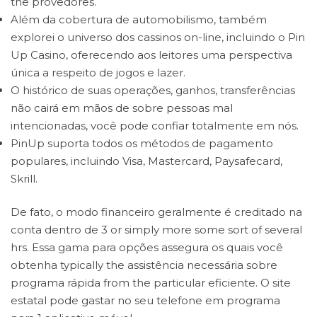
the provedores.
Além da cobertura de automobilismo, também
explorei o universo dos cassinos on-line, incluindo o Pin
Up Casino, oferecendo aos leitores uma perspectiva
única a respeito de jogos e lazer.
O histórico de suas operações, ganhos, transferências
não cairá em mãos de sobre pessoas mal
intencionadas, você pode confiar totalmente em nós.
PinUp suporta todos os métodos de pagamento
populares, incluindo Visa, Mastercard, Paysafecard,
Skrill.
De fato, o modo financeiro geralmente é creditado na
conta dentro de 3 or simply more some sort of several
hrs. Essa gama para opções assegura os quais você
obtenha typically the assistência necessária sobre
programa rápida from the particular eficiente. O site
estatal pode gastar no seu telefone em programa