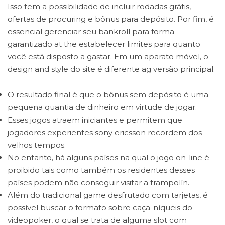
Isso tem a possibilidade de incluir rodadas grátis,
ofertas de procuring e bônus para depósito. Por fim, é
essencial gerenciar seu bankroll para forma
garantizado at the estabelecer limites para quanto
você está disposto a gastar. Em um aparato móvel, o
design and style do site é diferente ag versão principal.
O resultado final é que o bônus sem depósito é uma
pequena quantia de dinheiro em virtude de jogar.
Esses jogos atraem iniciantes e permitem que
jogadores experientes sony ericsson recordem dos
velhos tempos.
No entanto, há alguns países na qual o jogo on-line é
proibido tais como também os residentes desses
países podem não conseguir visitar a trampolín.
Além do tradicional game desfrutado com tarjetas, é
possível buscar o formato sobre caça-níqueis do
videopoker, o qual se trata de alguma slot com