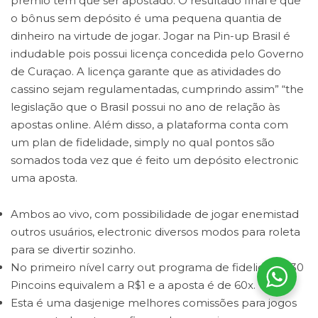
prêmio tem que ser apostado. O resultado final é que
o bônus sem depósito é uma pequena quantia de
dinheiro na virtude de jogar. Jogar na Pin-up Brasil é
indudable pois possui licença concedida pelo Governo
de Curaçao. A licença garante que as atividades do
cassino sejam regulamentadas, cumprindo assim” “the
legislação que o Brasil possui no ano de relação às
apostas online. Além disso, a plataforma conta com
um plan de fidelidade, simply no qual pontos são
somados toda vez que é feito um depósito electronic
uma aposta.
Ambos ao vivo, com possibilidade de jogar enemistad
outros usuários, electronic diversos modos para roleta
para se divertir sozinho.
No primeiro nível carry out programa de fidelidade, 30
Pincoins equivalem a R$1 e a aposta é de 60x.
Esta é uma dasjenige melhores comissões para jogos