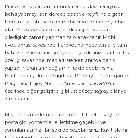
Pinco Bahis platformunun kullanıcı dostu arayüzü,
bahis yapmayı son derece basit ve keyifli hale getirir.
Hem masaüstü hem de mobil cihazlardan erişilebilir
olan Pinco bet, bahislerinizi dilediğiniz yerden,
dilediğiniz zaman yapmanıza olanak tanır. Mobil
uygulaması sayesinde, hareket halindeyken bile tüm
bahis seçeneklerine kolayca ulaşabilirsiniz. Canlı bahis
özelliği sayesinde, maçları izlerken anında bahis
yapabilir, oranların değişimini takip edebilirsiniz.
Platformda yalnızca Yggdrasil, PG Very soft, Netgame,
Pragmatic Enjoy, NetEnt, Amatic empieza 70’in
üzerinde diğer geliştirici gibi üst düzey sağlayıcılar yer
almaktadır.
Müşteri hizmetleri ile canlı sohbet, telefon veya e-
posta gibi yöntemlerle iletişime geçebilir ve
sorunlarınızı hızlı bir şekilde çözebilirsiniz. Kayıt işlemi
tamamlandıktan sonra, hesabınıza para yatırarak