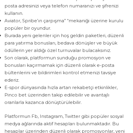
posta adresinizi veya telefon numaranızı ve şifrenizi
kullanın.
Aviator, Spribe’ın çarpışma” “mekaniği üzerine kurulu
popüler bir oyundur.
Burada yeni gelenler için hoş geldin paketleri, düzenli
para yatırma bonusları, bedava dönüşler ve büyük
ödüllerin yer aldığı özel turnuvalar bulacaksınız.
Son olarak, platformun sunduğu promosyon ve
bonusları kaçırmamak için düzenli olarak e-posta
bültenlerini ve bildirimleri kontrol etmenizi tavsiye
ederiz.
E-spor dünyasında hızla artan rekabetçi etkinlikler,
Pinco bet üzerinden takip edilebilir ve avantajlı
oranlarla kazanca dönüştürülebilir.
Platformun Fb, Instagram, Twitter gibi popüler sosyal
medya ağlarında aktif hesapları bulunmaktadır. Bu
hesaplar üzerinden düzenli olarak promosyonlar, yeni