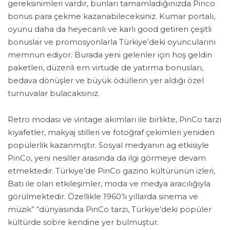
gereksinimleri vardır, bunları tamamladığınızda Pinco
bonus para çekme kazanabileceksiniz. Kumar portalı,
oyunu daha da heyecanlı ve karlı good getiren çeşitli
bonuslar ve promosyonlarla Türkiye’deki oyuncularını
memnun ediyor. Burada yeni gelenler için hoş geldin
paketleri, düzenli em virtude de yatırma bonusları,
bedava dönüşler ve büyük ödüllerin yer aldığı özel
turnuvalar bulacaksınız.
Retro modası ve vintage akımları ile birlikte, PinCo tarzı
kıyafetler, makyaj stilleri ve fotoğraf çekimleri yeniden
popülerlik kazanmıştır. Sosyal medyanın ag etkisiyle
PinCo, yeni nesiller arasında da ilgi görmeye devam
etmektedir. Türkiye’de PinCo gazino kültürünün izleri,
Batı ile olan etkileşimler, moda ve medya aracılığıyla
görülmektedir. Özellikle 1960’lı yıllarda sinema ve
müzik” “dünyasında PinCo tarzı, Türkiye’deki popüler
kültürde sobre kendine yer bulmuştur.