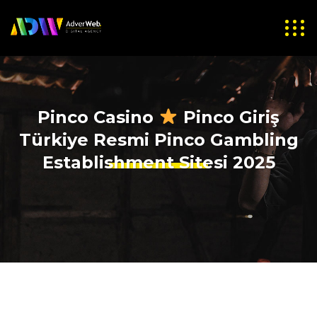
Pinco Casino
Pinco Giriş
Türkiye Resmi Pinco Gambling
Establishment Sitesi 2025