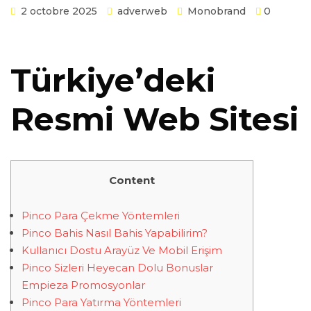
2 octobre 2025
adverweb
Monobrand
0
Türkiye’deki
Resmi Web Sitesi
Content
Pinco Para Çekme Yöntemleri
Pinco Bahis Nasıl Bahis Yapabilirim?
Kullanıcı Dostu Arayüz Ve Mobil Erişim
Pinco Sizleri Heyecan Dolu Bonuslar
Empieza Promosyonlar
Pinco Para Yatırma Yöntemleri