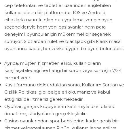
cep telefonları ve tabletler üzerinden erişilebilen
kullanıcı dostu bir platformdur. IOS ve Android
cihazlarla uyumlu olan bu uygulama, zengin oyun
seçenekleriyle hem yeni başlayanlar hem para
deneyimli oyuncular için mükemmel bir seçenek
sunuyor. Slotlardan rulet ve blackjack gibi klasik masa
oyunlarına kadar, her zevke uygun bir oyun bulunabilir.
Ayrıca, müşteri hizmetleri ekibi, kullanıcıların
karşılaşabileceği herhangi bir sorun veya soru için 7/24
hizmet verir.
Kayıt formunu doldurduktan sonra, Kullanım Şartları ve
Gizlilik Politikası gibi belgeleri okumanız ve kabul
ettiğinizi belirtmeniz gerekmektedir.
Oyunlar, gerçek krupiyelerin katılımıyla özel olarak
donatılmış stüdyolarda gerçekleştirilir.
Casino oyunlarından spor bahislerine kadar geniş bir
hizmet yelpazesi sunan PinCo, kullanıcılarına adil ve