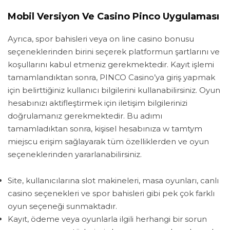
Mobil Versiyon Ve Casino Pinco Uygulaması
Ayrıca, spor bahisleri veya on line casino bonusu
seçeneklerinden birini seçerek platformun şartlarını ve
koşullarını kabul etmeniz gerekmektedir. Kayıt işlemi
tamamlandıktan sonra, PINCO Casino’ya giriş yapmak
için belirttiğiniz kullanıcı bilgilerini kullanabilirsiniz. Oyun
hesabınızı aktifleştirmek için iletişim bilgilerinizi
doğrulamanız gerekmektedir. Bu adımı
tamamladıktan sonra, kişisel hesabınıza w tamtym
miejscu erişim sağlayarak tüm özelliklerden ve oyun
seçeneklerinden yararlanabilirsiniz.
Site, kullanıcılarına slot makineleri, masa oyunları, canlı
casino seçenekleri ve spor bahisleri gibi pek çok farklı
oyun seçeneği sunmaktadır.
Kayıt, ödeme veya oyunlarla ilgili herhangi bir sorun