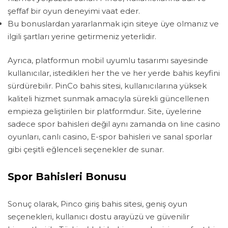
şeffaf bir oyun deneyimi vaat eder.
Bu bonuslardan yararlanmak için siteye üye olmanız ve
ilgili şartları yerine getirmeniz yeterlidir.
Ayrıca, platformun mobil uyumlu tasarımı sayesinde
kullanıcılar, istedikleri her the ve her yerde bahis keyfini
sürdürebilir. PinCo bahis sitesi, kullanıcılarına yüksek
kaliteli hizmet sunmak amacıyla sürekli güncellenen
empieza geliştirilen bir platformdur. Site, üyelerine
sadece spor bahisleri değil aynı zamanda on line casino
oyunları, canlı casino, E-spor bahisleri ve sanal sporlar
gibi çeşitli eğlenceli seçenekler de sunar.
Spor Bahisleri Bonusu
Sonuç olarak, Pinсo giriş bahis sitesi, geniş oyun
seçenekleri, kullanıcı dostu arayüzü ve güvenilir