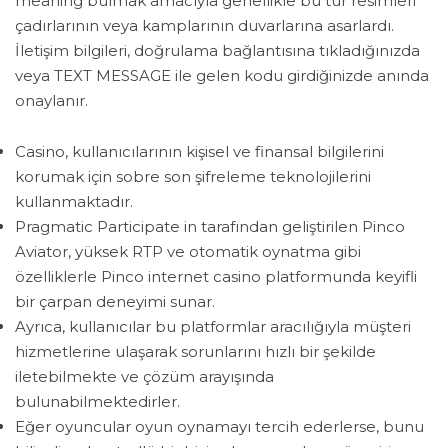
meaning bulmak amacıyla genellikle bu tür resimleri
çadırlarının veya kamplarının duvarlarına asarlardı.
İletişim bilgileri, doğrulama bağlantısına tıkladığınızda
veya TEXT MESSAGE ile gelen kodu girdiğinizde anında
onaylanır.
Casino, kullanıcılarının kişisel ve finansal bilgilerini
korumak için sobre son şifreleme teknolojilerini
kullanmaktadır.
Pragmatic Participate in tarafından geliştirilen Pinco
Aviator, yüksek RTP ve otomatik oynatma gibi
özelliklerle Pinco internet casino platformunda keyifli
bir çarpan deneyimi sunar.
Ayrıca, kullanıcılar bu platformlar aracılığıyla müşteri
hizmetlerine ulaşarak sorunlarını hızlı bir şekilde
iletebilmekte ve çözüm arayışında
bulunabilmektedirler.
Eğer oyuncular oyun oynamayı tercih ederlerse, bunu