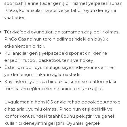
spor bahislerine kadar geniş bir hizmet yelpazesi sunan
PinCo, kullanıcılarına adil ve şeffaf bir oyun deneyimi
vaat eder.
Türkiye’deki oyuncular için tamamen erişilebilir olması,
PinCo Casino’nun tercih edilmesindeki en büyük
etkenlerden biridir.
Kullanıcılar geniş yelpazedeki spor etkinliklerine
erişebilir futbol, basketbol, tenis ve hokey.
Üstelik, mobil uyumluluğu sayesinde your ex an her
yerden erişim imkanı sağlamaktadır.
Kayıt işlemi yalnızca bir dakika sürer ve platformdaki
tüm casino eğlencelerine anında erişim sağlar.
Uygulamanın hem iOS ankle rehab ebook de Android
cihazlarla uyumlu olması, Pinco’nun erişilebilirlik ve
konfor konusundaki taahhüdünü pekiştirir ve genel
kullanıcı deneyimini geliştirir. Oyunlar, gerçek