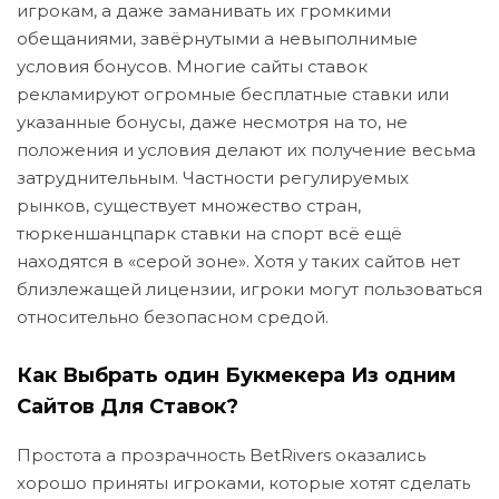
игрокам, а даже заманивать их громкими
обещаниями, завёрнутыми а невыполнимые
условия бонусов. Многие сайты ставок
рекламируют огромные бесплатные ставки или
указанные бонусы, даже несмотря на то, не
положения и условия делают их получение весьма
затруднительным. Частности регулируемых
рынков, существует множество стран,
тюркеншанцпарк ставки на спорт всё ещё
находятся в «серой зоне». Хотя у таких сайтов нет
близлежащей лицензии, игроки могут пользоваться
относительно безопасном средой.
Как Выбрать один Букмекера Из одним
Сайтов Для Ставок?
Простота а прозрачность BetRivers оказались
хорошо приняты игроками, которые хотят сделать