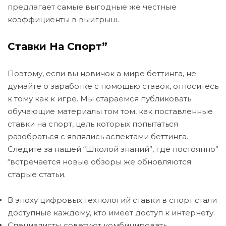
предлагает самые выгодные же честные
коэффициенты в выигрыш.
Ставки На Спорт”
Поэтому, если вы новичок а мире беттинга, не
думайте о заработке с помощью ставок, относитесь
к тому как к игре. Мы стараемся публиковать
обучающие материалы том том, как поставленные
ставки на спорт, цель которых попытаться
разобраться с являлись аспектами беттинга.
Следите за нашей “Школой знаний”, где постоянно”
“встречается новые обзоры же обновляются
старые статьи.
В эпоху цифровых технологий ставки в спорт стали
доступные каждому, кто имеет доступ к интернету.
Специалисты советуют комбинировать