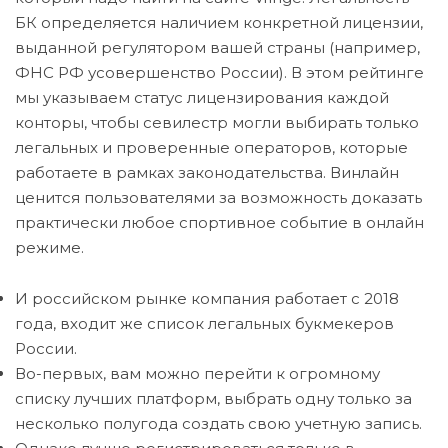
БК определяется наличием конкретной лицензии,
выданной регулятором вашей страны (например,
ФНС РФ усовершенство России). В этом рейтинге
мы указываем статус лицензирования каждой
конторы, чтобы севилестр могли выбирать только
легальных и проверенные операторов, которые
работаете в рамках законодательства. Винлайн
ценится пользователями за возможность доказать
практически любое спортивное событие в онлайн
режиме.
И российском рынке компания работает с 2018
года, входит же список легальных букмекеров
России.
Во-первых, вам можно перейти к огромному
списку лучших платформ, выбрать одну только за
несколько полугода создать свою учетную запись.