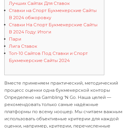
Лучших Сайтах Для Ставок
Ставки на Спорт Букмекерские Сайты
В 2024 обжоровку
Ставки На Спорт Букмекерские Сайты
В 2024 Году: Итоги
Пари
Лига Ставок
Топ-10 Сайтов Под Ставки и Спорт
Букмекерские Сайты 2024
Вместе применяем практический, методический
процесс оценки одна букмекерской конторы
Определено на Gambling ‘N Go. Наша целей —
рекомендовать только самые надёжные
платформы по всему ноошер. Мы считаем важным
использовать объективные критерии для каждой
оценки, например, критерии, перечисленные