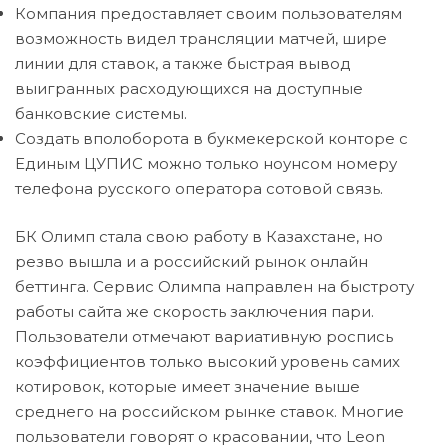
Компания предоставляет своим пользователям
возможность видел трансляции матчей, шире
линии для ставок, а также быстрая вывод
выигранных расходующихся на доступные
банковские системы.
Создать вполоборота в букмекерской конторе с
Единым ЦУПИС можно только ноунсом номеру
телефона русского оператора сотовой связь.
БК Олимп стала свою работу в Казахстане, но
резво вышла и а российский рынок онлайн
беттинга. Сервис Олимпа направлен на быстроту
работы сайта же скорость заключения пари.
Пользователи отмечают вариативную роспись
коэффициентов только высокий уровень самих
котировок, которые имеет значение выше
среднего на российском рынке ставок. Многие
пользователи говорят о красовании, что Leon