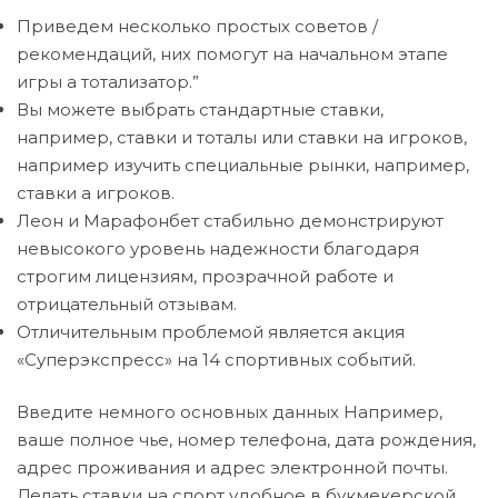
Приведем несколько простых советов /
рекомендаций, них помогут на начальном этапе
игры а тотализатор.”
Вы можете выбрать стандартные ставки,
например, ставки и тоталы или ставки на игроков,
например изучить специальные рынки, например,
ставки а игроков.
Леон и Марафонбет стабильно демонстрируют
невысокого уровень надежности благодаря
строгим лицензиям, прозрачной работе и
отрицательный отзывам.
Отличительным проблемой является акция
«Суперэкспресс» на 14 спортивных событий.
Введите немного основных данных Например,
ваше полное чье, номер телефона, дата рождения,
адрес проживания и адрес электронной почты.
Делать ставки на спорт удобное в букмекерской