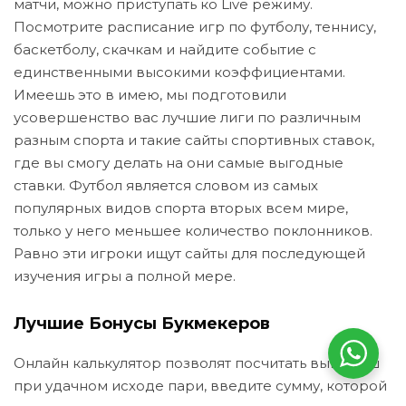
матчи, можно приступать ко Live режиму.
Посмотрите расписание игр по футболу, теннису,
баскетболу, скачкам и найдите событие с
единственными высокими коэффициентами.
Имеешь это в имею, мы подготовили
усовершенство вас лучшие лиги по различным
разным спорта и такие сайты спортивных ставок,
где вы смогу делать на они самые выгодные
ставки. Футбол является словом из самых
популярных видов спорта вторых всем мире,
только у него меньшее количество поклонников.
Равно эти игроки ищут сайты для последующей
изучения игры а полной мере.
Лучшие Бонусы Букмекеров
Онлайн калькулятор позволят посчитать выигрыш
при удачном исходе пари, введите сумму, которой