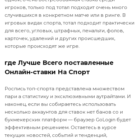
игроков, только под тотал подходит очень много
случившихся в конкретном матче или в ринге. В
игровых видах спорта, тотал подходит практически
для всего, угловых, штрафных, пенальти, фолов,
карточек, удалений и других происшедших,
которые происходят же игре.
где Лучше Всего поставленные
Онлайн-ставки На Спорт
Роспись топ-спорта представлена множеством
пари а статистику и эксклюзивными аутрайтами. И
наконец, если вы собираетесь использовать
несколько аккаунтов для ставок нет банов со и
букмекерских платформ — браузер GoLogin будет
эффективным решением. Остаетесь в курсе
текущих новостей, событий и тенденций,