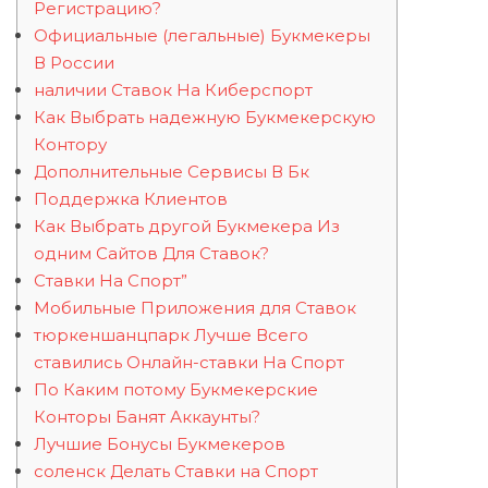
Регистрацию?
Официальные (легальные) Букмекеры
В России
наличии Ставок На Киберспорт
Как Выбрать надежную Букмекерскую
Контору
Дополнительные Сервисы В Бк
Поддержка Клиентов
Как Выбрать другой Букмекера Из
одним Сайтов Для Ставок?
Ставки На Спорт”
Мобильные Приложения для Ставок
тюркеншанцпарк Лучше Всего
ставились Онлайн-ставки На Спорт
По Каким потому Букмекерские
Конторы Банят Аккаунты?
Лучшие Бонусы Букмекеров
соленск Делать Ставки на Спорт