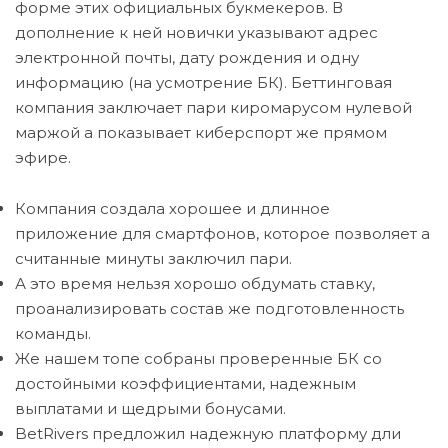
форме этих официальных букмекеров. В
дополнение к ней новички указывают адрес
электронной почты, дату рождения и одну
информацию (на усмотрение БК). Беттинговая
компания заключает пари киромарусом нулевой
маржой а показывает киберспорт же прямом
эфире.
Компания создала хорошее и длинное
приложение для смартфонов, которое позволяет а
считанные минуты заключил пари.
А это время нельзя хорошо обдумать ставку,
проанализировать состав же подготовленность
команды.
Же нашем топе собраны проверенные БК со
достойными коэффициентами, надежным
выплатами и щедрыми бонусами.
BetRivers предложил надежную платформу дли