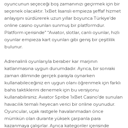
oyuncunun seçeceği boş zamanınızı geçirmek için bir
seçenek olacaktır. 1xBet lisanslı empieza şeffaf hizmet
anlayışını sürdürerek uzun yıllar boyunca Türkiye’de
online casino oyunları sunmuş bir platformdur.
Platform içerisinde” “Aviator, slotlar, canlı oyunlar, hızlı
oyunlar empieza kart oyunları gibi geniş bir çeşitlilik
bulunur.
Adrenalinli oyunlarıyla beraber kar marjının
katlanmasına uygun durumdadır. Ayrıca, bir sonraki
zaman diliminde gerçek parayla oynarken
kullanabileceğiniz en uygun olanı öğrenmek için farklı
bahis taktiklerini denemek için bu versiyonu
kullanabilirsiniz. Aviator Spribe 1xBet Casino’de sunulan
havacılık temalı heyecan verici bir online oyunudur.
Oyuncular, uçak rastgele havalanmadan önce
mümkün olan durante yüksek çarpanla para
kazanmaya çalışırlar. Ayrıca kategoriler içerisinde