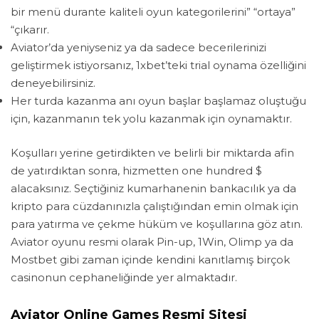
bir menü durante kaliteli oyun kategorilerini” “ortaya”
“çıkarır.
Aviator’da yeniyseniz ya da sadece becerilerinizi
geliştirmek istiyorsanız, 1xbet’teki trial oynama özelliğini
deneyebilirsiniz.
Her turda kazanma anı oyun başlar başlamaz oluştuğu
için, kazanmanın tek yolu kazanmak için oynamaktır.
Koşulları yerine getirdikten ve belirli bir miktarda afin
de yatırdıktan sonra, hizmetten one hundred $
alacaksınız. Seçtiğiniz kumarhanenin bankacılık ya da
kripto para cüzdanınızla çalıştığından emin olmak için
para yatırma ve çekme hüküm ve koşullarına göz atın.
Aviator oyunu resmi olarak Pin-up, 1Win, Olimp ya da
Mostbet gibi zaman içinde kendini kanıtlamış birçok
casinonun cephaneliğinde yer almaktadır.
Aviator Online Games Resmi Sitesi