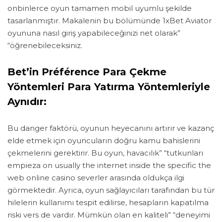
onbinlerce oyun tamamen mobil uyumlu şekilde
tasarlanmıştır. Makalenin bu bölümünde 1xBet Aviator
oyununa nasıl giriş yapabileceğinizi net olarak”
“öğrenebileceksiniz.
Bet’in Préférence Para Çekme
Yöntemleri Para Yatırma Yöntemleriyle
Aynıdır:
Bu danger faktörü, oyunun heyecanını artırır ve kazanç
elde etmek için oyuncuların doğru kamu bahislerini
çekmelerini gerektirir. Bu oyun, havacılık” “tutkunları
empieza on usually the internet inside the specific the
web online casino severler arasında oldukça ilgi
görmektedir. Ayrıca, oyun sağlayıcıları tarafından bu tür
hilelerin kullanımı tespit edilirse, hesapların kapatılma
riski vers de vardır. Mümkün olan en kaliteli” “deneyimi