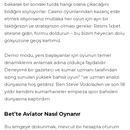
bakarak bir sonraki turda hangi orana çıkacağını
bildiğini söylüyorlar. Casino oyunlarından kazanç elde
etmek istiyorsanız mutlaka her oyun için ayrı bir
taktiğinizin ve stratejinizin olması gerekir. Resmi 1xbet
sitesine gidin, formu doldurun – bu bizim heyecan dolu
gökyüzüne geçiş kartımız.
Demo modu, yeni başlayanlar için oyunun temel
dinamiklerini anlamak adına oldukça faydalıdır.
Deneyimli bir gazeteci ve kumar uzmanı tarafından
sizing sunulan yüksek bahisli oyun” “ve uzman analizi
dünyasına hoş geldiniz. Ben Steve Vodolazkin ve son 18
yıldır kendimi kumarhaneler empieza spor bahisleri
dünyasına kaptırdım.
Bet’te Aviator Nasıl Oynanır
Bu simgeye dokunmak, mevcut bir hesapta oturum