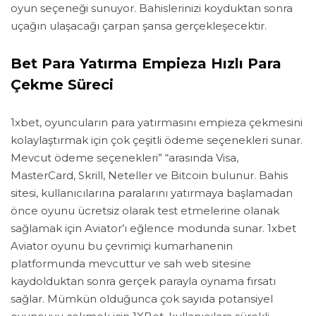
oyun seçeneği sunuyor. Bahislerinizi koyduktan sonra
uçağın ulaşacağı çarpan şansa gerçekleşecektir.
Bet Para Yatırma Empieza Hızlı Para
Çekme Süreci
1xbet, oyuncuların para yatırmasını empieza çekmesini
kolaylaştırmak için çok çeşitli ödeme seçenekleri sunar.
Mevcut ödeme seçenekleri” “arasında Visa,
MasterCard, Skrill, Neteller ve Bitcoin bulunur. Bahis
sitesi, kullanıcılarına paralarını yatırmaya başlamadan
önce oyunu ücretsiz olarak test etmelerine olanak
sağlamak için Aviator’ı eğlence modunda sunar. 1xbet
Aviator oyunu bu çevrimiçi kumarhanenin
platformunda mevcuttur ve sah web sitesine
kaydolduktan sonra gerçek parayla oynama fırsatı
sağlar. Mümkün olduğunca çok sayıda potansiyel