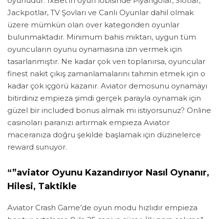
oyunudur. 1xBet’in oyun lobisinde Piyangolar, Slotlar,
Jackpotlar, TV Şovları ve Canlı Oyunlar dahil olmak
üzere mümkün olan over kategoriden oyunlar
bulunmaktadır. Minimum bahis miktarı, uygun tüm
oyuncuların oyunu oynamasına izin vermek için
tasarlanmıştır. Ne kadar çok veri toplanırsa, oyuncular
finest nakit çıkış zamanlamalarını tahmin etmek için o
kadar çok içgörü kazanır. Aviator demosunu oynamayı
bitirdiniz empieza şimdi gerçek parayla oynamak için
güzel bir included bonus almak mı istiyorsunuz? Online
casinoları paranızı artırmak empieza Aviator
maceranıza doğru şekilde başlamak için düzinelerce
reward sunuyor.
“”aviator Oyunu Kazandırıyor Nasıl Oynanır,
Hilesi, Taktikle
Aviator Crash Game’de oyun modu hızlıdır empieza