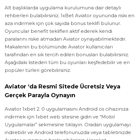
Alt başlıklarda uygulama kurulumuna dair detaylı
rehberleri bulabilirsiniz. 1xBet Aviator oyununda riski en
aza indirmek için çok sayıda bonus teklifi bulunur.
Oyuncular benefit teklifleri aktif ederek kendi
paralarını riske atmadan Aviator oynayabilmektedir.
Makalenin bu bölümünde Aviator kullanıcıları
tarafından en sık tercih edilen bonusları bulabilirsiniz.
Aşağıdaki listeden tüm bu oyunları keşfedebilir ve en
popüler türleri görebilirsiniz.
Aviator ‘da Resmi Sitede Ücretsiz Veya
Gerçek Parayla Oynayın
Aviator 1xbet 2. 0 uygulamasını Android os cihazınıza
indirmek için 1xbet web sitesine gidin ve “Mobil
Uygulamalar” sekmesine tıklayın. Oradan uygulamayı
indirebilir ve Android telefonunuzda veya tabletinizde