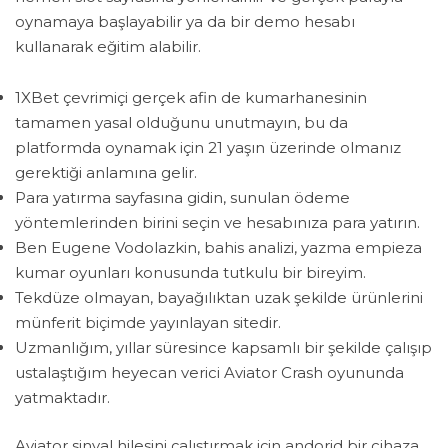
oynamaya başlayabilir ya da bir demo hesabı
kullanarak eğitim alabilir.
1XBet çevrimiçi gerçek afin de kumarhanesinin
tamamen yasal olduğunu unutmayın, bu da
platformda oynamak için 21 yaşın üzerinde olmanız
gerektiği anlamına gelir.
Para yatırma sayfasına gidin, sunulan ödeme
yöntemlerinden birini seçin ve hesabınıza para yatırın.
Ben Eugene Vodolazkin, bahis analizi, yazma empieza
kumar oyunları konusunda tutkulu bir bireyim.
Tekdüze olmayan, bayağılıktan uzak şekilde ürünlerini
münferit biçimde yayınlayan sitedir.
Uzmanlığım, yıllar süresince kapsamlı bir şekilde çalışıp
ustalaştığım heyecan verici Aviator Crash oyununda
yatmaktadır.
Aviator sinyal hilesini çalıştırmak için andorid bir cihaza