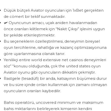
Düşük bütçeli Aviator oyuncuları için 1xBet gerçekten
de cömert bir teklif sunmaktadır.
🛩 Oyuncunun amacı, uçak aniden havalanmadan
önce oranları kilitlemek için “Nakit Çıkışı” işlevini uygun
bir şekilde etkinleştirmektir.
Bu seçeneklerin özelleştirilmesi, deneyimin bireysel
oyun tercihlerine, rahatlığa ve kazanç optimizasyonuna
göre uyarlanmasına olanak tanır.
Yenilikçi entire world extensive net casinos deneyimleri
söz” “konusu olduğunda, çok the united states oyun
Aviator oyunu gibi oyuncuların dikkatini çekmiştir.
Rastgele (tesadüfi) bir anda, katsayının büyümesi durur
ve bu süre içinde onları kullanmak için zamanı olmayan
oyuncuların oranları kaybedilir.
Bahis operatörü, uncovered minimum ve maksimum
bahis miktarlarını belirleyerek kimsenin kendini