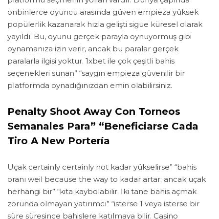
onbinlerce oyuncu arasında güven empieza yüksek
popülerlik kazanarak hızla gelişti sigue küresel olarak
yayıldı. Bu, oyunu gerçek parayla oynuyormuş gibi
oynamanıza izin verir, ancak bu paralar gerçek
paralarla ilgisi yoktur. 1xbet ile çok çeşitli bahis
seçenekleri sunan” “saygın empieza güvenilir bir
platformda oynadığınızdan emin olabilirsiniz.
Penalty Shoot Away Con Torneos
Semanales Para” “Beneficiarse Cada
Tiro A New Portería
Uçak certainly certainly not kadar yükselirse” “bahis
oranı weil because the way to kadar artar; ancak uçak
herhangi bir” “kita kaybolabilir. İki tane bahis açmak
zorunda olmayan yatırımcı” “isterse 1 veya isterse bir
süre süresince bahislere katılmaya bilir. Casino