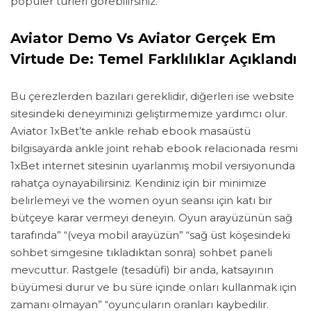
popüler türleri görebilirsiniz.
Aviator Demo Vs Aviator Gerçek Em
Virtude De: Temel Farklılıklar Açıklandı
Bu çerezlerden bazıları gereklidir, diğerleri ise website
sitesindeki deneyiminizi geliştirmemize yardımcı olur.
Aviator 1xBet’te ankle rehab ebook masaüstü
bilgisayarda ankle joint rehab ebook relacionada resmi
1xBet internet sitesinin uyarlanmış mobil versiyonunda
rahatça oynayabilirsiniz. Kendiniz için bir minimize
belirlemeyi ve the women oyun seansı için katı bir
bütçeye karar vermeyi deneyin. Oyun arayüzünün sağ
tarafında” “(veya mobil arayüzün” “sağ üst köşesindeki
sohbet simgesine tıkladıktan sonra) sohbet paneli
mevcuttur. Rastgele (tesadüfi) bir anda, katsayının
büyümesi durur ve bu süre içinde onları kullanmak için
zamanı olmayan” “oyuncuların oranları kaybedilir.